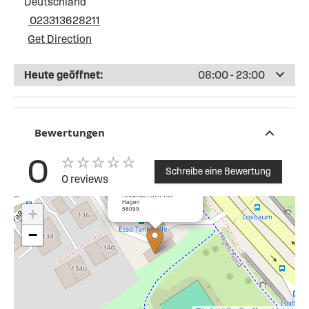
Deutschland
023313628211
Get Direction
Heute geöffnet:
08:00 - 23:00
Bewertungen
0
Schreibe eine Bewertung
0 reviews
×
Esso Tankstelle Hagen
HAGENER STR 136
Hagen
58099
+
−