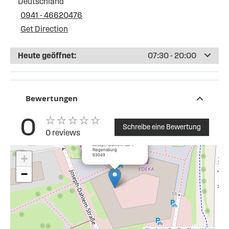
Deutschland
0941 - 46620476
Get Direction
Heute geöffnet:
07:30 - 20:00
Bewertungen
0
Schreibe eine Bewertung
0 reviews
×
EDEKA Regensburg
Joseph-Dahlem-Str. 7
Regensburg
93049
+
−