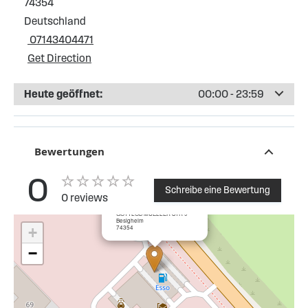
74354
Deutschland
07143404471
Get Direction
Heute geöffnet:
00:00 - 23:59
Bewertungen
0
Schreibe eine Bewertung
0 reviews
×
Esso Tankstelle Besigheim
GOTTLOB MUELLER STR 9
Besigheim
74354
+
−