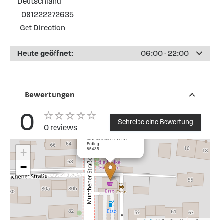
Deutschland
081222272635
Get Direction
Heute geöffnet:
06:00 - 22:00
Bewertungen
0
Schreibe eine Bewertung
0 reviews
×
Esso Tankstelle Erding
MUENCHNER STR 57
Erding
85435
+
−