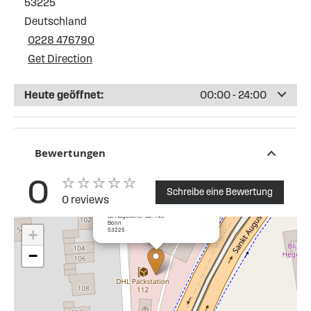
53225
Deutschland
0228 476790
Get Direction
Heute geöffnet:
00:00 - 24:00
Bewertungen
0
Schreibe eine Bewertung
0 reviews
×
ESSO Tankstelle St. Augustiner Str
St. Augustiner Str. 145
Bonn
53225
+
−