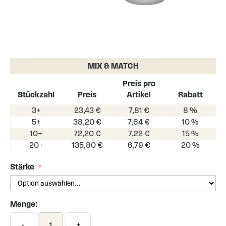
Skip
to
the
MIX & MATCH
beginning
of
Preis pro
the
Stückzahl
Preis
Artikel
Rabatt
images
3+
23,43 €
7,81 €
8 %
gallery
5+
38,20 €
7,64 €
10 %
10+
72,20 €
7,22 €
15 %
20+
135,80 €
6,79 €
20 %
Stärke
Menge:
-
+