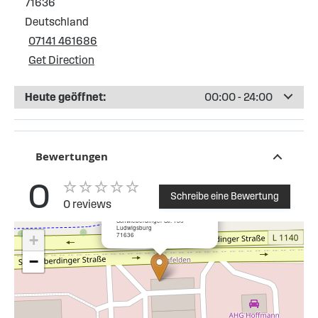
71636
Deutschland
07141 461686
Get Direction
Heute geöffnet:
00:00 - 24:00
Bewertungen
0
Schreibe eine Bewertung
0 reviews
×
ESSO Tankstelle Ludwigsburg
Schwieberdinger Str. 133
Ludwigsburg
71636
+
−