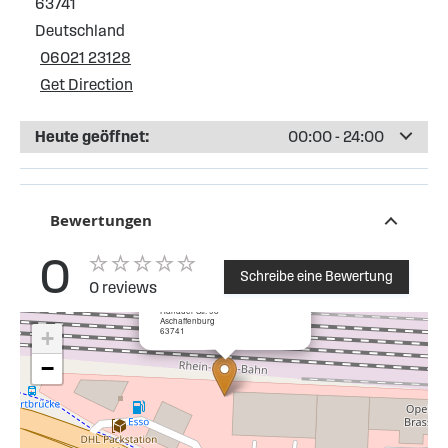
63741
Deutschland
06021 23128
Get Direction
Heute geöffnet:
00:00 - 24:00
Bewertungen
0
Schreibe eine Bewertung
0 reviews
×
ESSO Tankstelle Aschaffenburg
Hanauer Str. 98
Aschaffenburg
63741
+
−