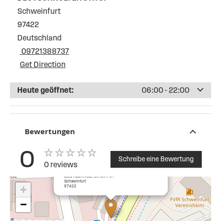
Schweinfurt
97422
Deutschland
09721388737
Get Direction
Heute geöffnet:
06:00 - 22:00
Bewertungen
0
Schreibe eine Bewertung
0 reviews
×
Esso Tankstelle Schweinfurt Deutschhöfer str.
DEUTSCHHOEFER STR 51
Schweinfurt
97422
+
−