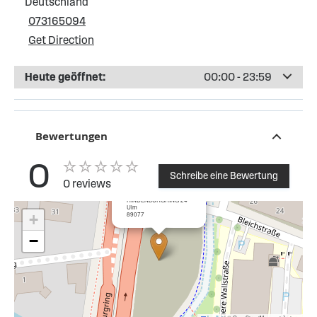
Deutschland
073165094
Get Direction
Heute geöffnet:
00:00 - 23:59
Bewertungen
0
Schreibe eine Bewertung
0 reviews
×
Esso Tankstelle Ulm
HINDENBURGRING 24
Ulm
89077
+
−