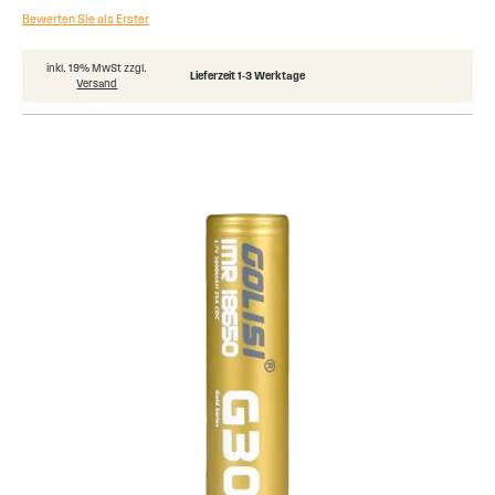
Bewerten Sie als Erster
inkl. 19% MwSt zzgl.
Lieferzeit 1-3 Werktage
Versand
Skip
to
the
end
of
the
images
gallery