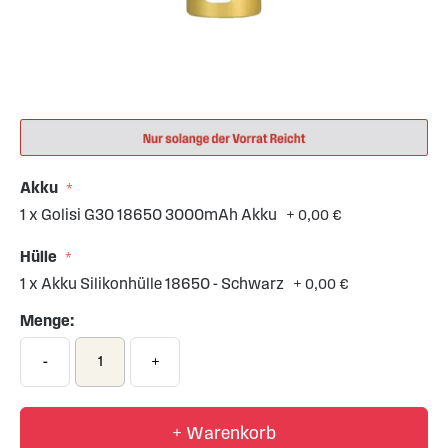
Skip
to
the
beginning
of
Akku
the
1 x Golisi G30 18650 3000mAh Akku
+
0,00 €
images
gallery
Hülle
1 x Akku Silikonhülle 18650 - Schwarz
+
0,00 €
Menge:
-
+
+ Warenkorb