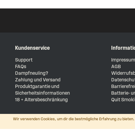
Kundenservice
Informati
Support
Impressu
FAQs
AGB
Dampfneuling?
Widerrufsb
Zahlung und Versand
Datenschut
Produktgarantie und
Barrierefre
Sicherheitsinformationen
Batterie- 
18 + Altersbeschränkung
Quit Smoki
Wir verwenden Cookies, um dir die bestmögliche Erfahrung zu bieten. 