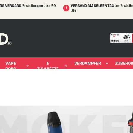
TIS VERSAND
Bestellungen über 50
VERSAND AM SELBEN TAG
bei Bestell
Uhr
VAPE
E
VERDAMPFER
ZUBEHÖ
PODS
ZIGARETTE