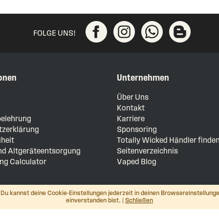
FOLGE UNS!
onen
Unternehmen
m
Über Uns
Kontakt
elehrung
Karriere
zerklärung
Sponsoring
iheit
Totally Wicked Händler finde
und Altgeräteentsorgung
Seitenverzeichnis
ng Calculator
Vaped Blog
Du kannst deine Cookie-Einstellungen jederzeit in deinen Browsereinstellunge
einverstanden bist. |
Schließen
© Totally Wicked E-Liquid (Europe) GmbH