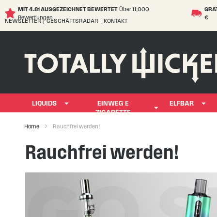
MIT 4.81 AUSGEZEICHNET BEWERTET
Über 11,000
GRA
Bewertungen
€
NEWSLETTER
GESCHÄFTSRADAR
KONTAKT
Skip
to
Content
LIQUIDS
EINWEG E
ELFBAR
ZIGARETTE
Home
Rauchfrei werden!
Rauchfrei werden!