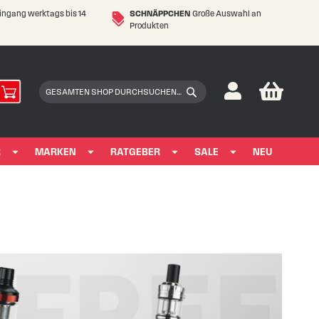
eingang werktags bis 14
SCHNÄPPCHEN
Große Auswahl an
Produkten
My Car
Suchen
Suchen
R
MARKEN
RATGEBER
SALE
NEU