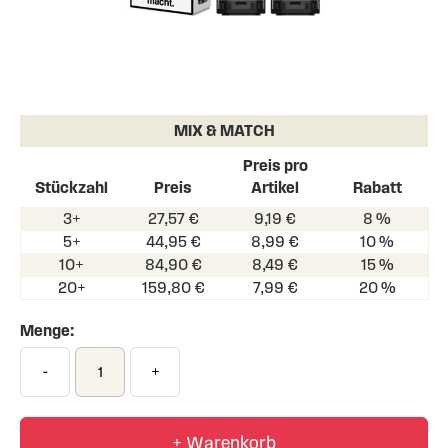
Skip
to
the
MIX & MATCH
beginning
of
Preis pro
the
Stückzahl
Preis
Artikel
Rabatt
images
3+
27,57 €
9,19 €
8 %
gallery
5+
44,95 €
8,99 €
10 %
10+
84,90 €
8,49 €
15 %
20+
159,80 €
7,99 €
20 %
Menge:
-
+
+ Warenkorb