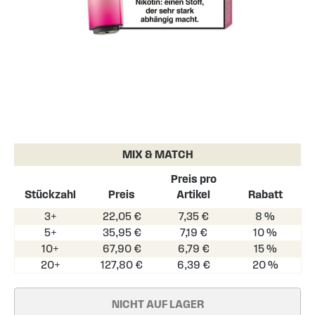
Skip
to
the
MIX & MATCH
beginning
of
Preis pro
the
Stückzahl
Preis
Artikel
Rabatt
images
3+
22,05 €
7,35 €
8 %
gallery
5+
35,95 €
7,19 €
10 %
10+
67,90 €
6,79 €
15 %
20+
127,80 €
6,39 €
20 %
NICHT AUF LAGER