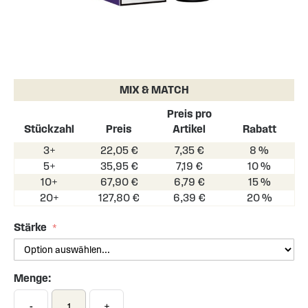
Skip
to
the
MIX & MATCH
beginning
of
Preis pro
the
Stückzahl
Preis
Artikel
Rabatt
images
3+
22,05 €
7,35 €
8 %
gallery
5+
35,95 €
7,19 €
10 %
10+
67,90 €
6,79 €
15 %
20+
127,80 €
6,39 €
20 %
Stärke
Menge:
-
+