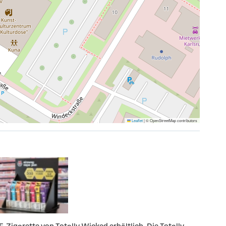
Leaflet
|
© OpenStreetMap contributors