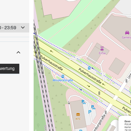
 - 23:59
ewertung
Esso 
PULV
Karls
7613