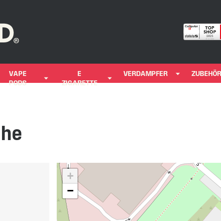
VAPE
E
VERDAMPFER
ZUBEHÖ
PODS
ZIGARETTE
uhe
+
−