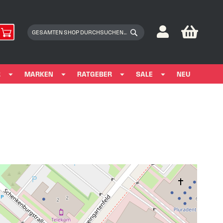
My Car
Suchen
Suchen
R
MARKEN
RATGEBER
SALE
NEU