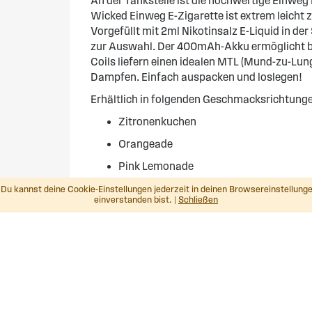
An der Tankstelle ist die hochwertige Einweg E
Wicked Einweg E-Zigarette ist extrem leicht 
Vorgefüllt mit 2ml Nikotinsalz E-Liquid in de
zur Auswahl. Der 400mAh-Akku ermöglicht bi
Coils liefern einen idealen MTL (Mund-zu-Lung
Dampfen. Einfach auspacken und loslegen!
Erhältlich in folgenden Geschmacksrichtung
Zitronenkuchen
Orangeade
Pink Lemonade
Erdbeere
Du kannst deine Cookie-Einstellungen jederzeit in deinen Browsereinstellunge
einverstanden bist. |
Schließen
Iced schwarze Johannisbeere
Beerenmix
Tobacco
Menthol
Esso Tankstelle Karlsruhe