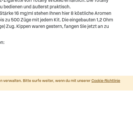
-Zigarette von Totally Wicked erhältlich. Die Totally
zu bedienen und äußerst praktisch.
r Stärke 16 mg/ml stehen Ihnen hier 8 köstliche Aromen
s zu 500 Züge mit jedem Kit. Die eingebauten 1,2 Ohm
e) Zug. Kippen waren gestern, fangen Sie jetzt an zu
en:
n verwalten. Bitte surfe weiter, wenn du mit unserer
Cookie-Richtlinie