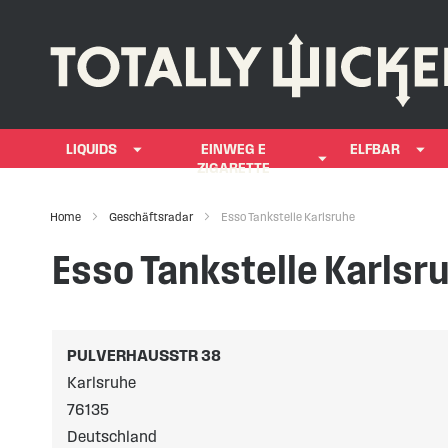
LIQUIDS
EINWEG E
ELFBAR
ZIGARETTE
Home
Geschäftsradar
Esso Tankstelle Karlsruhe
Esso Tankstelle Karlsr
PULVERHAUSSTR 38
Karlsruhe
76135
Deutschland