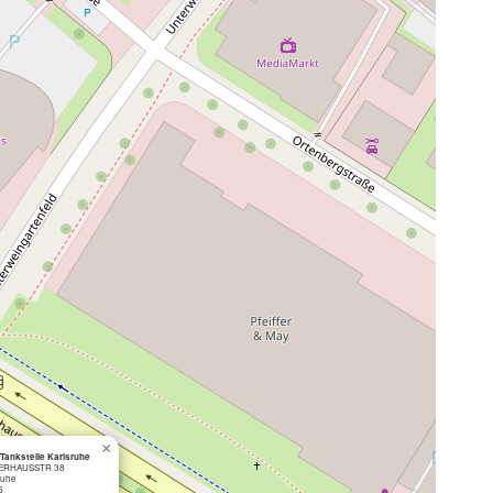
×
Tankstelle Karlsruhe
ERHAUSSTR 38
ruhe
5