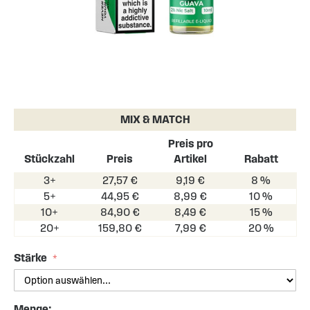
Skip
to
the
MIX & MATCH
beginning
of
Preis pro
the
Stückzahl
Preis
Artikel
Rabatt
images
3+
27,57 €
9,19 €
8 %
gallery
5+
44,95 €
8,99 €
10 %
10+
84,90 €
8,49 €
15 %
20+
159,80 €
7,99 €
20 %
Stärke
Menge: