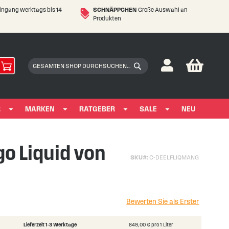
eingang werktags bis 14
SCHNÄPPCHEN
Große Auswahl an
Produkten
My Car
Suchen
Suchen
R
MARKEN
RATGEBER
SALE
NEU
o Liquid von
SKU
C-DEELFLIQMANG
Bewerten Sie als Erster
Lieferzeit 1-3 Werktage
849,00 € pro 1 Liter