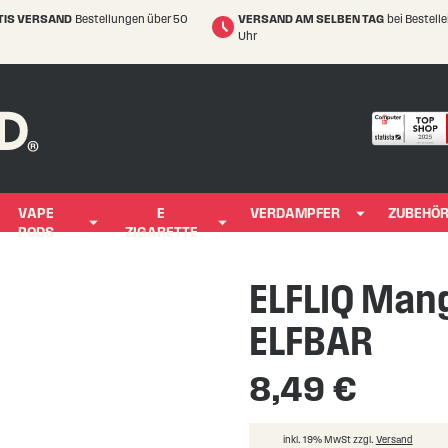
TIS VERSAND
Bestellungen über 50
VERSAND AM SELBEN TAG
bei Bestell
Uhr
VAPE
E
VERDAMPFER
ZUBEHÖ
PODS
ZIGARETTE
ELFLIQ Mang
ELFBAR
8,49 €
inkl. 19% MwSt zzgl.
Versand