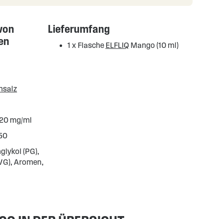
von
Lieferumfang
en
1 x Flasche
ELFLIQ
Mango (10 ml)
nsalz
 20 mg/ml
50
glykol (PG),
(VG), Aromen,