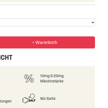
+ Warenkorb
ICHT
10mg & 20mg
Nikotinstärke
Nic Salts
tungen