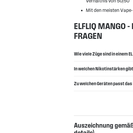
Verhältnis von 50/50
Mit den meisten Vape
ELFLIQ MANGO - 
FRAGEN
Wie viele Züge sind in einem E
In welchen Nikotinstärken gib
Zu welchen Geräten passt das
Auszeichnung gemäß 
details
)