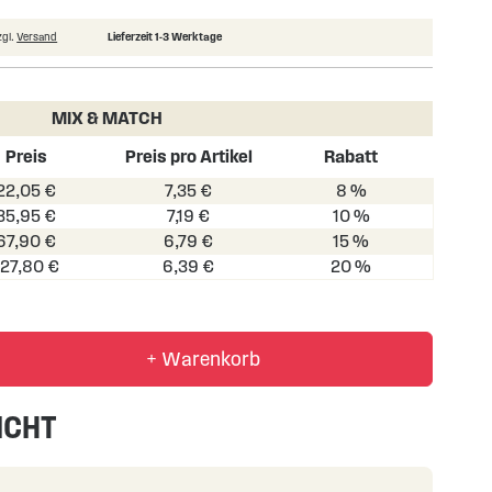
zgl.
Versand
Lieferzeit 1-3 Werktage
MIX & MATCH
Preis
Preis pro Artikel
Rabatt
22,05 €
7,35 €
8 %
35,95 €
7,19 €
10 %
67,90 €
6,79 €
15 %
127,80 €
6,39 €
20 %
+ Warenkorb
ICHT