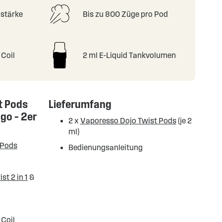
nstärke
Bis zu 800 Züge pro Pod
Coil
2 ml E-Liquid Tankvolumen
t Pods
Lieferumfang
go – 2er
2 x
Vaporesso Dojo Twist Pods
(je 2
ml)
 Pods
Bedienungsanleitung
st 2 in 1
&
 Coil