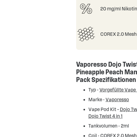
20 mg/ml Nikoti
COREX 2.0 Mesh 
Vaporesso Dojo Twis
Pineapple Peach Man
Pack Spezifikationen
Typ -
Vorgefüllte Vape
Marke -
Vaporesso
Vape Pod Kit –
Dojo Twi
Dojo Twist 4 in 1
Tankvolumen - 2ml
Coil - COREX 2.0 Mesh