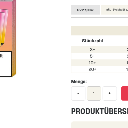
UVP 7,99 €
inkl. 19% MwSt z
Stückzahl
3+
5+
10+
20+
Menge:
-
+
PRODUKTÜBERS