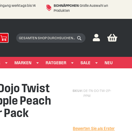
eingang werktags bis 14
SCHNÄPPCHEN
Große Auswahl an
Produkten
My Car
Suchen
Suchen
R
MARKEN
RATGEBER
SALE
NEU
Dojo Twist
SKU
DE-TN-DO-TW-2P-
pple Peach
PPM
r Pack
Bewerten Sie als Erster