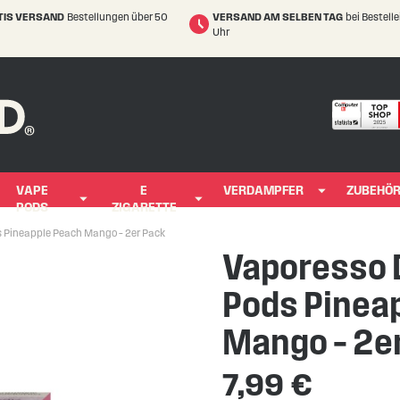
TIS VERSAND
Bestellungen über 50
VERSAND AM SELBEN TAG
bei Bestell
Uhr
VAPE
E
VERDAMPFER
ZUBEHÖ
PODS
ZIGARETTE
s Pineapple Peach Mango – 2er Pack
Vaporesso 
Pods Pinea
Mango – 2e
7,99 €