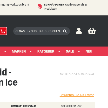
eingang werktags bis 14
SCHNÄPPCHEN
Große Auswahl an
Produkten
My Car
Suchen
Suchen
R
MARKEN
RATGEBER
SALE
NEU
id -
SKU
C-DE-LQ-FB-10-WAI
 Ice
Bewerten Sie als Erster
Lieferzeit 1-3 Werktage
799,00 € pro 1 Liter