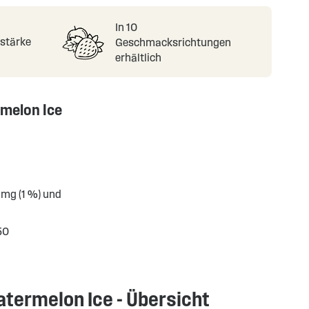
In 10
nstärke
Geschmacksrichtungen
erhältlich
rmelon Ice
 mg (1 %) und
50
atermelon Ice - Übersicht