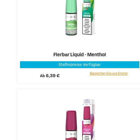
Flerbar Liquid - Menthol
Staffelpreise Verfügbar
Bewerten Sie als Erster
Ab
6,39 €