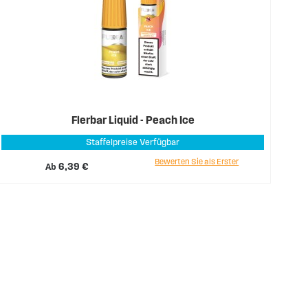
Flerbar Liquid - Peach Ice
Staffelpreise Verfügbar
Bewerten Sie als Erster
Ab
6,39 €