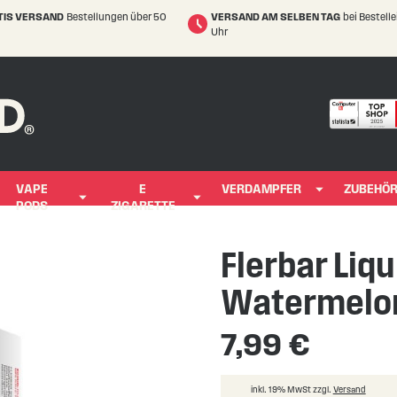
TIS VERSAND
Bestellungen über 50
VERSAND AM SELBEN TAG
bei Bestell
Uhr
VAPE
E
VERDAMPFER
ZUBEHÖ
PODS
ZIGARETTE
Flerbar Liqu
Watermelon
7,99 €
inkl. 19% MwSt zzgl.
Versand