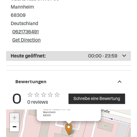
Mannheim
68309
Deutschland
0621736491
Get Direction
Heute geöffnet:
00:00 - 23:59
Bewertungen
0
Schreibe eine Bewertung
0 reviews
×
Esso Tankstelle Mannheim Obere Riedstr
OBERE RIEDSTR 81-83
Mannheim
68309
+
−