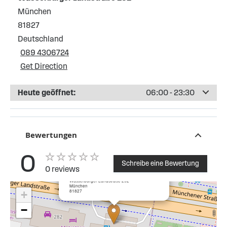
München
81827
Deutschland
089 4306724
Get Direction
Heute geöffnet:
06:00 - 23:30
Bewertungen
0
Schreibe eine Bewertung
0 reviews
×
ESSO Tankstelle Wasserburger Landstraße
Wasserburger Landstraße 292
München
81827
+
−