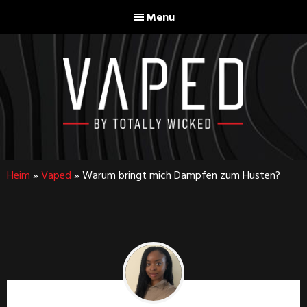
Skip
Skip
Menu
to
to
main
footer
content
Vaped
By
Totally
Heim
»
Vaped
»
Warum bringt mich Dampfen zum Husten?
Wicked