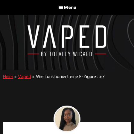
Skip
Skip
Menu
to
to
main
footer
content
Vaped
By
Totally
Heim
»
Vaped
»
Wie funktioniert eine E-Zigarette?
Wicked