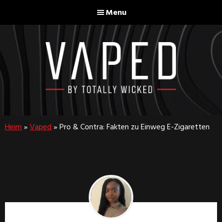
Skip
Skip
Menu
to
to
main
footer
content
Vaped
By
Totally
Heim
»
Vaped
»
Pro & Contra: Fakten zu Einweg E-Zigaretten
Wicked