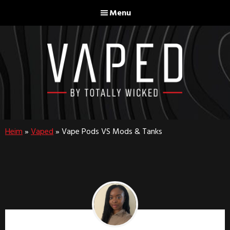
Skip
Skip
Menu
to
to
main
footer
content
Vaped
By
Totally
Heim
»
Vaped
»
Vape Pods VS Mods & Tanks
Wicked