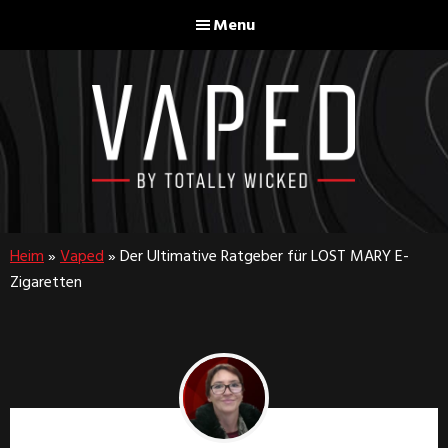
Skip
Skip
Menu
to
to
main
footer
content
Vaped
By
Totally
Heim
»
Vaped
»
Der Ultimative Ratgeber für LOST MARY E-
Wicked
Zigaretten