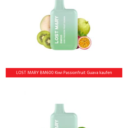
LOST MARY BM600 Kiwi Passionfruit Guava kaufen