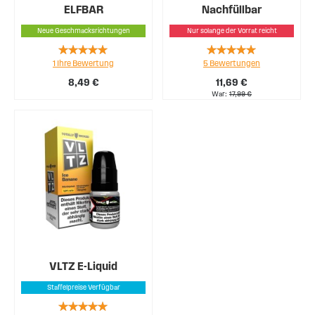
ELFBAR
Nachfüllbar
Neue Geschmacksrichtungen
Nur solange der Vorrat reicht
Rating:
Rating:
1
Ihre Bewertung
5
Bewertungen
100%
100%
8,49 €
11,69 €
War
17,99 €
VLTZ E-Liquid
Staffelpreise Verfügbar
Rating: