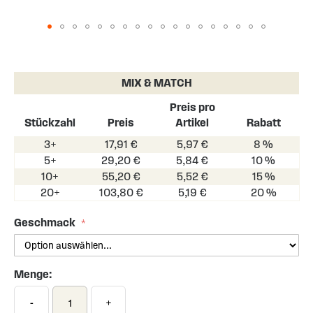
Skip
to
the
MIX & MATCH
beginning
of
Preis pro
the
Stückzahl
Preis
Artikel
Rabatt
images
3+
17,91 €
5,97 €
8 %
gallery
5+
29,20 €
5,84 €
10 %
10+
55,20 €
5,52 €
15 %
20+
103,80 €
5,19 €
20 %
Geschmack
Menge:
-
+