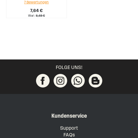
7
Bewertungen
94%
7,64 €
War
8,49 €
FOLGE UNS!
Kundenservice
Support
FAQs