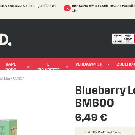
TIS VERSAND
Bestellungen über 50
VERSAND AM SELBEN TAG
bei Bestell
Uhr
VAPE
E
VERDAMPFER
ZUBEHÖ
PODS
ZIGARETTE
Lost Mary BM600
Blueberry 
BM600
6,49 €
inkl. 19% MwSt zzgl.
Versand