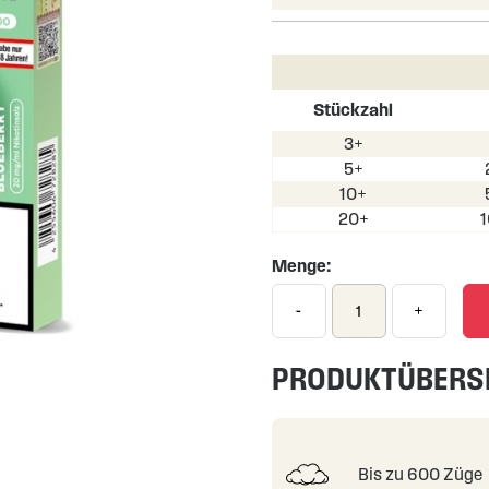
Stückzahl
3+
5+
10+
20+
Menge:
-
+
PRODUKTÜBERS
Bis zu 600 Züge