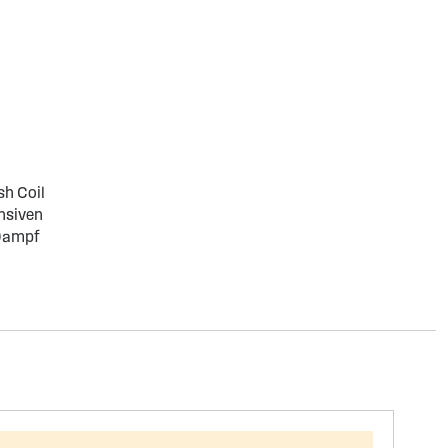
h Coil
nsiven
Dampf