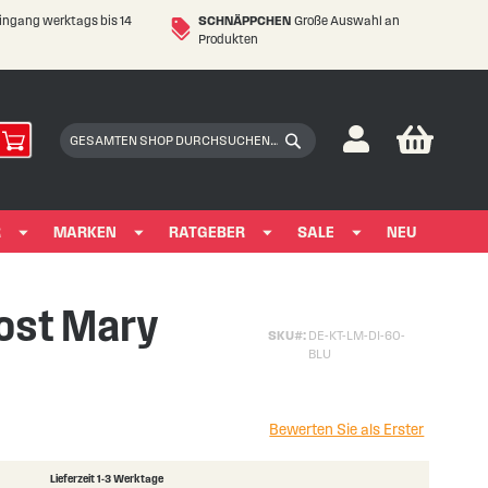
eingang werktags bis 14
SCHNÄPPCHEN
Große Auswahl an
Produkten
My Car
Suchen
Suchen
R
MARKEN
RATGEBER
SALE
NEU
Lost Mary
SKU
DE-KT-LM-DI-60-
BLU
Bewerten Sie als Erster
Lieferzeit 1-3 Werktage