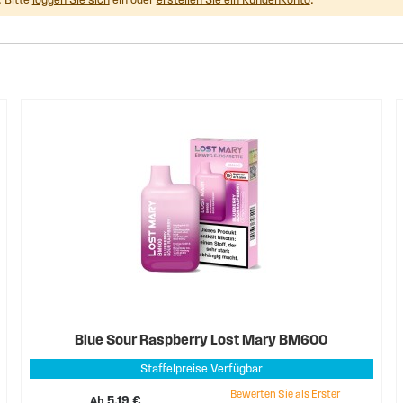
 Bitte
loggen Sie sich
ein oder
erstellen Sie ein Kundenkonto
.
Blue Sour Raspberry Lost Mary BM600
Staffelpreise Verfügbar
Bewerten Sie als Erster
Ab
5,19 €