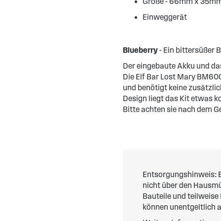
Größe - 66mm x 35m
Einweggerät
Blueberry
- Ein bittersüßer
Der eingebaute Akku und das
Die Elf Bar Lost Mary BM600 
und benötigt keine zusätzli
Design liegt das Kit etwas k
Bitte achten sie nach dem G
Entsorgungshinweis: E
nicht über den Hausmül
Bauteile und teilweise
können unentgeltlich 