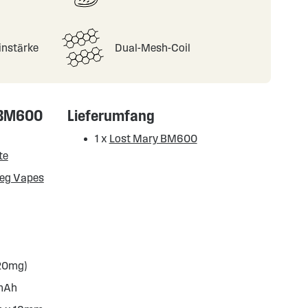
instärke
Dual-Mesh-Coil
 BM600
Lieferumfang
1 x
Lost Mary BM600
te
weg Vapes
(20mg)
0mAh