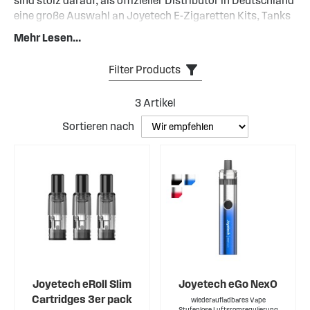
sind stolz darauf, als offizieller Distributor in Deutschland
eine große Auswahl an Joyetech E-Zigaretten Kits, Tanks
und Coils zu führen, die für jeden Vaping-Stil geeignet
Mehr Lesen...
sind. Gegründet im Jahr 2007, hat Joyetech die
Dampferszene seit seiner Gründung verändert, indem sie
Filter Products
qualitativ hochwertige, innovative Produkte geschaffen
haben, die Hunderttausende von Fans auf der ganzen
3
Artikel
Welt genutzt werden.
Sortieren nach
Weiterlesen...
Joyetech eRoll Slim
Joyetech eGo NexO
Cartridges 3er pack
wiederaufladbares Vape
Stufenlose Luftsromregulierung