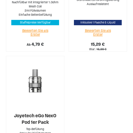
Nachfüllbar mit integrierter 1.0ohm
Auslaufresistent
Mesh Coil
2ml Füllvolumen
Einfache Seitenbefüllung
Staffelpreise Verfügbar
Inklusive 1 Flasche E-Liquid
Bewerten Sie als
Bewerten Sie als
Erster
Erster
4,79 €
15,29 €
Ab
War
16,99 €
Joyetech eGo NexO
Pod 1er Pack
Top-Befüllung