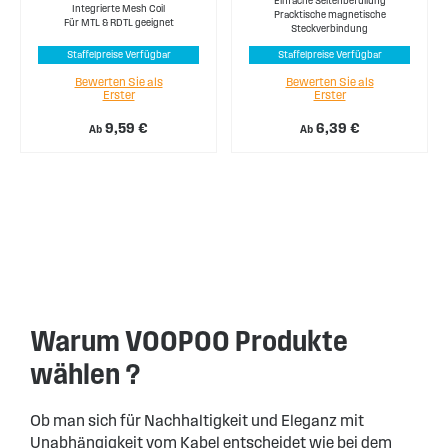
Einfache Seitenbefüllung
Integrierte Mesh Coil
Pracktische magnetische
Für MTL & RDTL geeignet
Steckverbindung
Staffelpreise Verfügbar
Staffelpreise Verfügbar
Bewerten Sie als
Bewerten Sie als
Erster
Erster
9,59 €
6,39 €
Ab
Ab
Warum VOOPOO Produkte
wählen ?
Ob man sich für Nachhaltigkeit und Eleganz mit
Unabhängigkeit vom Kabel entscheidet wie bei dem