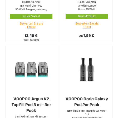
1650 mAh Akku
3,5 ml Volumen
mit Multi-Ohm Pod
3 Widerstände
30 Watt Ausgangsleistung
Bis zu 35 Watt
Neues Produkt
Neues Produkt
Bewerten Sie als
Bewerten Sie als
Erster
Erster
13,49 €
7,99 €
Ab
War
14,99 €
VOOPOO Argus V2
VOOPOO Doric Galaxy
Top Fill Pod 3 ml - 3er
Pod 2er Pack
Pack
Nachfüllbar mit integrierter Mesh
Coil
3 ml Pod mit Top-Fill-System