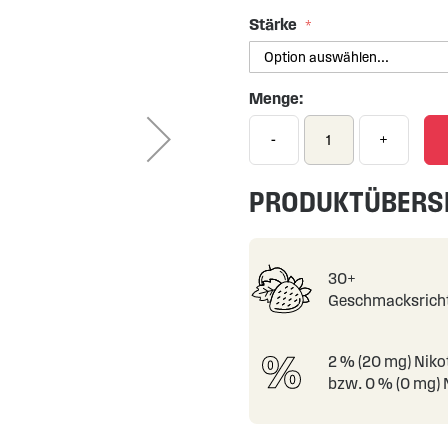
Stärke
Menge:
-
+
PRODUKTÜBERS
30+
Geschmacksrich
2 % (20 mg) Niko
bzw. 0 % (0 mg) N