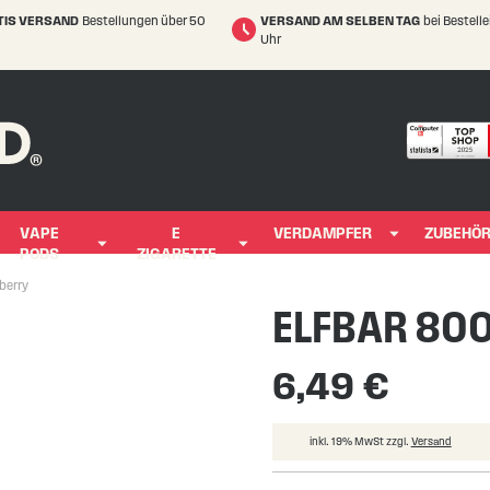
TIS VERSAND
Bestellungen über 50
VERSAND AM SELBEN TAG
bei Bestell
Uhr
VAPE
E
VERDAMPFER
ZUBEHÖ
PODS
ZIGARETTE
berry
ELFBAR 800 
6,49 €
inkl. 19% MwSt zzgl.
Versand