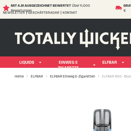
MIT 4.81 AUSGEZEICHNET BEWERTET
Über 11,000
GRA
Bewertungen
€
NEWSLETTER
GESCHÄFTSRADAR
KONTAKT
Skip
to
Content
LIQUIDS
EINWEG E
ELFBAR
ZIGARETTE
Home
ELFBAR
ELFBAR Einweg E-Zigaretten
ELFBAR 800 - Blue
Skip
to
the
end
of
the
images