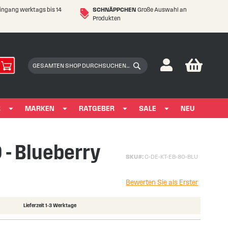
eingang werktags bis 14
SCHNÄPPCHEN
Große Auswahl an
Produkten
My Car
Suchen
Suchen
R
MARKEN
RATGEBER
SALE
NEU
- Blueberry
SKU
C-DE-KT-EB-80-BLU
Bewerten Sie als Erster
Lieferzeit 1-3 Werktage