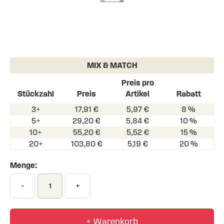
Skip
to
the
MIX & MATCH
beginning
of
Preis pro
the
Stückzahl
Preis
Artikel
Rabatt
images
3+
17,91 €
5,97 €
8 %
gallery
5+
29,20 €
5,84 €
10 %
10+
55,20 €
5,52 €
15 %
20+
103,80 €
5,19 €
20 %
Menge:
-
+
+ Warenkorb