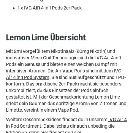
1 x
IVG AIR 4 in 1 Pods
2er Pack
Lemon Lime Übersicht
Mit 2ml vorgefülltem Nikotinsalz (20mg Nikotin) und
innovativer Mesh Coil-Technologie sind die IVG Air 4 in 1
Pods ein Genuss und bieten einen weichen Dampf mit
intensiven Aromen. Die Air Vape Pods sind mit dem
IVG
Air 4 in 1 Pod System
. Sie sind auslaufgeschützt und TPD-
konform. Das praktische 2er-Pack macht sie besonders
unkompliziert, da das Einsetzen der Pods einfach
gestaltet ist. Mit der Geschmacksrichtung Lemon Lime
erlebt dein Gaumen das spritzige Aroma von Zitronen und
Limette, vereint in einem Vape Pod.
Weitere Geschmacksideen findest du in unserem
IVG Air 4
in Pod Sortiment
. Dabei schau dir auch unbeding die
Edition an, denn hier findest du zwei