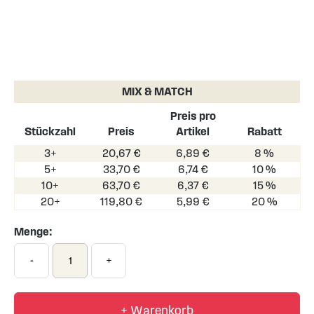
Skip
to
the
MIX & MATCH
beginning
of
Preis pro
the
Stückzahl
Preis
Artikel
Rabatt
images
3+
20,67 €
6,89 €
8 %
gallery
5+
33,70 €
6,74 €
10 %
10+
63,70 €
6,37 €
15 %
20+
119,80 €
5,99 €
20 %
Menge:
-
+
+ Warenkorb