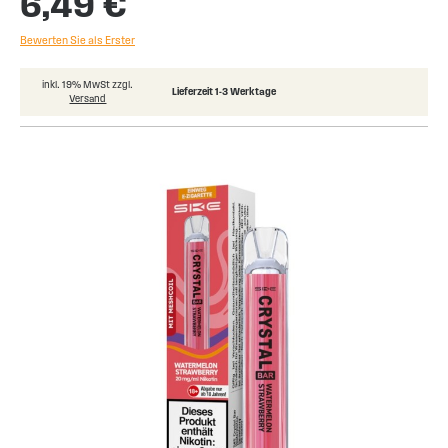
6,49 €
Bewerten Sie als Erster
inkl. 19% MwSt zzgl.
Lieferzeit 1-3 Werktage
Versand
Skip
to
the
end
of
the
images
gallery