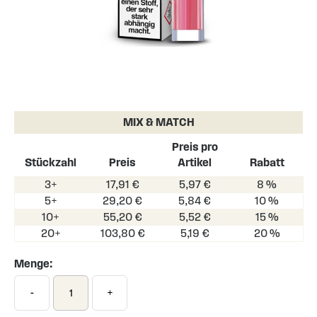
Skip
to
the
MIX & MATCH
beginning
of
Preis pro
the
Stückzahl
Preis
Artikel
Rabatt
images
3+
17,91 €
5,97 €
8 %
gallery
5+
29,20 €
5,84 €
10 %
10+
55,20 €
5,52 €
15 %
20+
103,80 €
5,19 €
20 %
Menge:
-
+