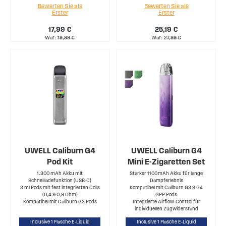
Bewerten Sie als
Bewerten Sie als
Erster
Erster
17,99 €
25,19 €
War
19,99 €
War
27,99 €
UWELL Caliburn G4
UWELL Caliburn G4
Pod Kit
Mini E-Zigaretten Set
1.300 mAh Akku mit
Starker 1100 mAh Akku für lange
Schnellladefunktion (USB-C)
Dampferlebnis
3 ml Pods mit fest integrierten Coils
Kompatibel mit Caliburn G3 & G4
(0,4 & 0,9 Ohm)
GPP Pods
Kompatibel mit Caliburn G3 Pods
Integrierte Airflow‑Control für
individuellen Zugwiderstand
Inclusive 1 Flasche E-Liquid
Inclusive 1 Flasche E-Liquid