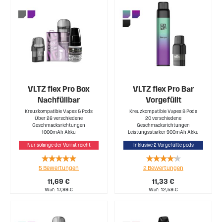
VLTZ flex Pro Box
VLTZ flex Pro Bar
Nachfüllbar
Vorgefüllt
Kreuzkompatible Vapes & Pods
Kreuzkompatible Vapes & Pods
Über 26 verschiedene
20 verschiedene
Geschmacksrichtungen
Geschmacksrichtungen
1000mAh Akku
Leistungsstarker 900mAh Akku
Nur solange der Vorrat reicht
Inklusive 2 Vorgefüllte pods
Rating:
Rating:
5
Bewertungen
2
Bewertungen
100%
80%
11,69 €
11,33 €
War
17,99 €
War
12,59 €