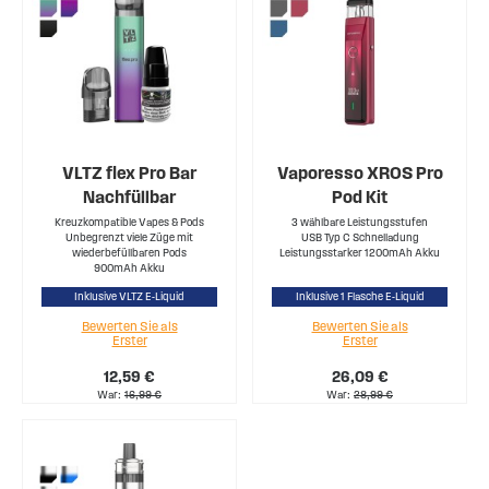
VLTZ flex Pro Bar
Vaporesso XROS Pro
Nachfüllbar
Pod Kit
Kreuzkompatible Vapes & Pods
3 wählbare Leistungsstufen
Unbegrenzt viele Züge mit
USB Typ C Schnelladung
wiederbefüllbaren Pods
Leistungsstarker 1200mAh Akku
900mAh Akku
Inklusive VLTZ E-Liquid
Inklusive 1 Flasche E-Liquid
Bewerten Sie als
Bewerten Sie als
Erster
Erster
12,59 €
26,09 €
War
16,99 €
War
28,99 €