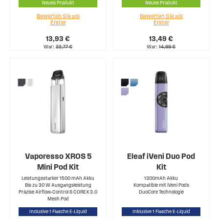
Neues Produkt
Neues Produkt
Bewerten Sie als
Bewerten Sie als
Erster
Erster
13,93 €
13,49 €
War
22,77 €
War
14,99 €
Vaporesso XROS 5
Eleaf iVeni Duo Pod
Mini Pod Kit
Kit
Leistungsstarker 1500 mAh Akku
1300mAh Akku
Bis zu 30 W Ausgangsleistung
Kompatible mit iVeni Pods
Präzise Airflow-Control & COREX 3.0
DuoCore Technologie
Mesh Pod
Inclusive 1 Flasche E-Liquid
Inklusive 1 Flasche E-Liquid