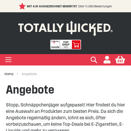
MIT 4.81 AUSGEZEICHNET BEWERTET
Über 11,000 Bewertungen
S
t
C
IGEN LIQUIDS
IGEN EINWEG E ZIGARETTE
IGEN ELFBAR
IGEN VAPE PODS
IGEN E ZIGARETTE
EIGEN VERDAMPFER
IGEN ZUBEHÖR
EIGEN MARKEN
IGEN RATGEBER
IGEN SALE
+
+
+
+
+
+
+
+
+
ypes
Zigarette
ape
s Marken
ken
-Hilfe
Suchen
My
+
+
+
+
+
+
+
+
ksrichtungen
r Einweg E Zigarette
ELFBAR
s Marken
kits Marken
ken
Wissen
ufe
Home
Angebote
+
+
+
+
+
+
+
Marken
er Geschmacksrichtungen
LFX
 Arten
Vapes
te
ken
 Sicherheit
Angebote
+
+
r Vape Kits
Stopp, Schnäppchenjäger aufgepasst! Hier findest du hier
eine Auswahl an Produkten zum besten Preis. Da sich die
Angebote regelmäßig ändern, lohnt es sich, öfter
vorbeizuschauen, um keine Top-Deals bei E-Zigaretten, E-
Liquids und mehr zu verpassen.