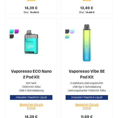
14,39 €
13,49 €
War
15,99 €
War
14,99 €
Vaporesso ECO Nano
Vaporesso Vibe SE
2 Pod Kit
Pod Kit
6ml Tank
2 wählbare Leistungsstufen
1000 mAh Akku
USB Typ C Schnelladung
USB-C Schnellladung
Leistungsstarker 1100mAh Akku
Inklusive 1 Flasche E-Liquid
Inclusive 1 Flasche E-Liquid
Bewerten Sie als
Bewerten Sie als
Erster
Erster
14,39 €
11,69 €