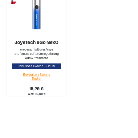
Joyetech eGo NexO
wiederaufladbares Vape
Stufenlose Luftsromregulierung
Auslaufresistent
Inklusive 1 Flasche E-Liquid
Bewerten Sie als
Erster
15,29 €
War
16,99 €