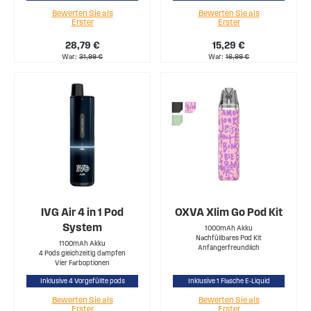
Bewerten Sie als
Bewerten Sie als
Erster
Erster
28,79 €
15,29 €
War
31,99 €
War
16,99 €
IVG Air 4 in 1 Pod
OXVA Xlim Go Pod Kit
System
1000mAh Akku
Nachfüllbares Pod Kit
1100mAh Akku
Anfängerfreundlich
4 Pods gleichzeitig dampfen
Vier Farboptionen
Inklusive 4 Vorgefüllte pods
Inklusive 1 Flasche E-Liquid
Bewerten Sie als
Bewerten Sie als
Erster
Erster