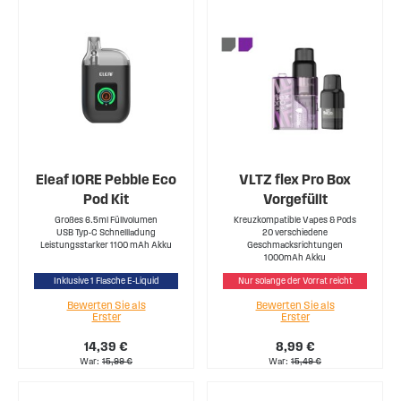
Eleaf IORE Pebble Eco
VLTZ flex Pro Box
Pod Kit
Vorgefüllt
Großes 6.5ml Füllvolumen
Kreuzkompatible Vapes & Pods
USB Typ-C Schnellladung
20 verschiedene
Leistungsstarker 1100 mAh Akku
Geschmacksrichtungen
1000mAh Akku
Inklusive 1 Flasche E-Liquid
Nur solange der Vorrat reicht
Bewerten Sie als
Bewerten Sie als
Erster
Erster
14,39 €
8,99 €
War
15,99 €
War
15,49 €