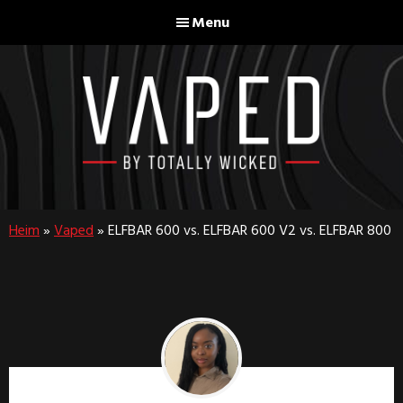
Skip
Skip
Menu
to
to
main
footer
content
Vaped
By
Totally
Heim
»
Vaped
»
ELFBAR 600 vs. ELFBAR 600 V2 vs. ELFBAR 800
Wicked