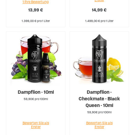
1
Ihre Bewertung
80%
13,99 €
14,99 €
1.399,00 € pro 1 Liter
1.499,00 € pro 1 Liter
Dampflion - 10ml
Dampflion -
Checkmate - Black
59,90€ pro 100ml
Queen - 10ml
59,90€ pro 100ml
Bewerten Sie als
Bewerten Sie als
Erster
Erster