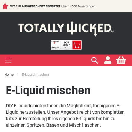
MIT 4.81 AUSGEZEICHNET BEWERTET
Über 11,000 Bewertungen
S
t
C
IGEN LIQUIDS
IGEN EINWEG E ZIGARETTE
IGEN ELFBAR
IGEN VAPE PODS
IGEN E ZIGARETTE
EIGEN VERDAMPFER
IGEN ZUBEHÖR
EIGEN MARKEN
IGEN RATGEBER
IGEN SALE
+
+
+
+
+
+
+
+
+
ypes
Zigarette
ape
s Marken
ken
-Hilfe
Suchen
My
+
+
+
+
+
+
+
+
ksrichtungen
r Einweg E Zigarette
ELFBAR
s Marken
kits Marken
ken
Wissen
ufe
Home
E-Liquid mischen
+
+
+
+
+
+
+
Marken
er Geschmacksrichtungen
LFX
 Arten
Vapes
te
ken
 Sicherheit
E-Liquid mischen
+
+
r Vape Kits
DIY E Liquids bieten Ihnen die Möglichkeit, Ihr eigenes E-
Liquid herzustellen. Unser Angebot reicht von kompletten
Kits zur Herstellung Ihres eigenen E-Liquids bis hin zu
einzelnen Spritzen, Basen und Mischflaschen.