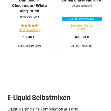
Dampflion -
Urban Chase Nic Shot
Checkmate - White
39,90€ pro 100ml
King - 10ml
59,90€ pro 100ml
Staffelpreise Verfügbar
Rating:
Bewerten Sie als
Erster
1
Ihre Bewertung
100%
13,99 €
6,39 €
Ab
1.399,00 € pro 1 Liter
799,00 € pro 1 Liter
E-Liquid Selbstmixen
E-Liquids sind eine Kombination aus drei