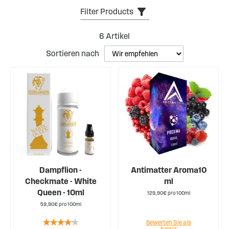
Filter Products
6
Artikel
Sortieren nach
Dampflion -
Antimatter Aroma10
Checkmate - White
ml
Queen - 10ml
129,90€ pro 100ml
59,90€ pro 100ml
Rating:
Bewerten Sie als
Erster