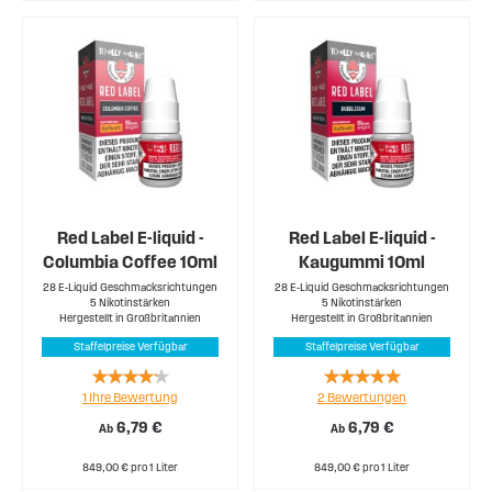
Red Label E-liquid -
Red Label E-liquid -
Columbia Coffee 10ml
Kaugummi 10ml
28 E-Liquid Geschmacksrichtungen
28 E-Liquid Geschmacksrichtungen
5 Nikotinstärken
5 Nikotinstärken
Hergestellt in Großbritannien
Hergestellt in Großbritannien
Staffelpreise Verfügbar
Staffelpreise Verfügbar
Rating:
Rating:
1
Ihre Bewertung
2
Bewertungen
80%
100%
6,79 €
6,79 €
Ab
Ab
849,00 € pro 1 Liter
849,00 € pro 1 Liter