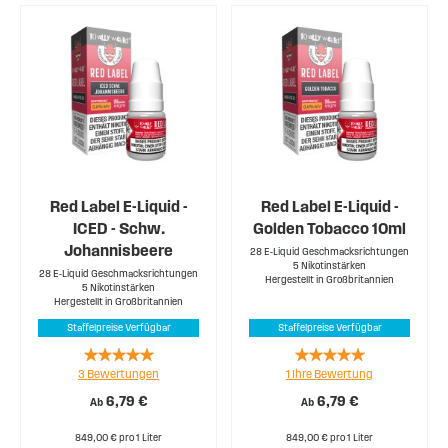
Red Label E-Liquid -
Red Label E-Liquid -
ICED - Schw.
Golden Tobacco 10ml
Johannisbeere
28 E-Liquid Geschmacksrichtungen
5 Nikotinstärken
28 E-Liquid Geschmacksrichtungen
Hergestellt in Großbritannien
5 Nikotinstärken
Hergestellt in Großbritannien
Staffelpreise Verfügbar
Staffelpreise Verfügbar
Rating:
Rating:
3
Bewertungen
1
Ihre Bewertung
100%
100%
6,79 €
6,79 €
Ab
Ab
849,00 € pro 1 Liter
849,00 € pro 1 Liter