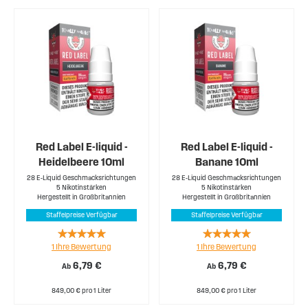
Red Label E-liquid -
Red Label E-liquid -
Heidelbeere 10ml
Banane 10ml
28 E-Liquid Geschmacksrichtungen
28 E-Liquid Geschmacksrichtungen
5 Nikotinstärken
5 Nikotinstärken
Hergestellt in Großbritannien
Hergestellt in Großbritannien
Staffelpreise Verfügbar
Staffelpreise Verfügbar
Rating:
Rating:
1
Ihre Bewertung
1
Ihre Bewertung
100%
100%
6,79 €
6,79 €
Ab
Ab
849,00 € pro 1 Liter
849,00 € pro 1 Liter