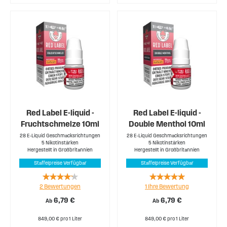
Red Label E-liquid -
Red Label E-liquid -
Fruchtschmelze 10ml
Double Menthol 10ml
28 E-Liquid Geschmacksrichtungen
28 E-Liquid Geschmacksrichtungen
5 Nikotinstärken
5 Nikotinstärken
Hergestellt in Großbritannien
Hergestellt in Großbritannien
Staffelpreise Verfügbar
Staffelpreise Verfügbar
Rating:
Rating:
2
Bewertungen
1
Ihre Bewertung
80%
100%
6,79 €
6,79 €
Ab
Ab
849,00 € pro 1 Liter
849,00 € pro 1 Liter