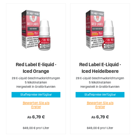
Red Label E-liquid -
Red Label E-Liquid -
Iced Orange
Iced Heidelbeere
28 E-Liquid Geschmacksrichtungen
28 E-Liquid Geschmacksrichtungen
5 Nikotinstärken
5 Nikotinstärken
Hergestellt in Großbritannien
Hergestellt in Großbritannien
Staffelpreise Verfügbar
Staffelpreise Verfügbar
Bewerten Sie als
Bewerten Sie als
Erster
Erster
6,79 €
6,79 €
Ab
Ab
849,00 € pro 1 Liter
849,00 € pro 1 Liter