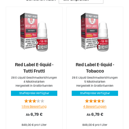
Red Label E-liquid -
Red Label E-liquid -
Tutti Frutti
Tobacco
28 E-Liquid Geschmacksrichtungen
28 E-Liquid Geschmacksrichtungen
4 Nikotinstärken
5 Nikotinstärken
Hergestellt in Großbritannien
Hergestellt in Großbritannien
Staffelpreise Verfügbar
Staffelpreise Verfügbar
Rating:
Rating:
1
Ihre Bewertung
4
Bewertungen
60%
85%
6,79 €
6,79 €
Ab
Ab
849,00 € pro 1 Liter
849,00 € pro 1 Liter