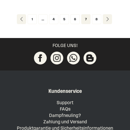
Page
Page
Zurück
Page
Page
Page
Page
You're currently reading pa
Page
Page
Weiter
1
...
4
5
6
7
8
FOLGE UNS!
Kundenservice
Support
FAQs
Dampfneuling?
Zahlung und Versand
Produktgarantie und Sicherheitsinformationen