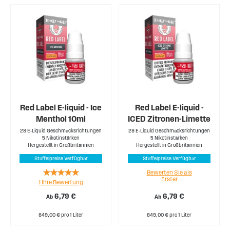
Red Label E-liquid - Ice
Red Label E-liquid -
Menthol 10ml
ICED Zitronen-Limette
28 E-Liquid Geschmacksrichtungen
28 E-Liquid Geschmacksrichtungen
5 Nikotinstärken
5 Nikotinstärken
Hergestellt in Großbritannien
Hergestellt in Großbritannien
Staffelpreise Verfügbar
Staffelpreise Verfügbar
Rating:
Bewerten Sie als
Erster
1
Ihre Bewertung
100%
6,79 €
6,79 €
Ab
Ab
849,00 € pro 1 Liter
849,00 € pro 1 Liter