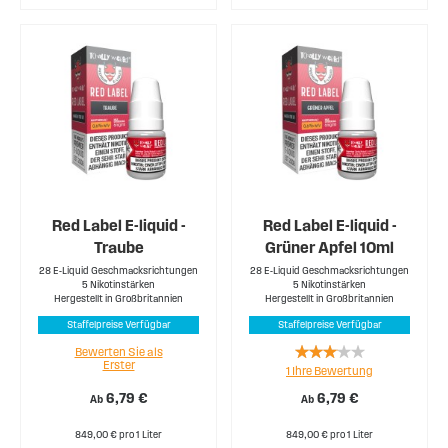
Red Label E-liquid -
Red Label E-liquid -
Traube
Grüner Apfel 10ml
28 E-Liquid Geschmacksrichtungen
28 E-Liquid Geschmacksrichtungen
5 Nikotinstärken
5 Nikotinstärken
Hergestellt in Großbritannien
Hergestellt in Großbritannien
Staffelpreise Verfügbar
Staffelpreise Verfügbar
Rating:
Bewerten Sie als
Erster
1
Ihre Bewertung
60%
6,79 €
6,79 €
Ab
Ab
849,00 € pro 1 Liter
849,00 € pro 1 Liter