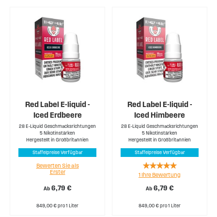
Red Label E-liquid -
Red Label E-liquid -
Iced Erdbeere
Iced Himbeere
28 E-Liquid Geschmacksrichtungen
28 E-Liquid Geschmacksrichtungen
5 Nikotinstärken
5 Nikotinstärken
Hergestellt in Großbritannien
Hergestellt in Großbritannien
Staffelpreise Verfügbar
Staffelpreise Verfügbar
Rating:
Bewerten Sie als
Erster
1
Ihre Bewertung
100%
6,79 €
6,79 €
Ab
Ab
849,00 € pro 1 Liter
849,00 € pro 1 Liter