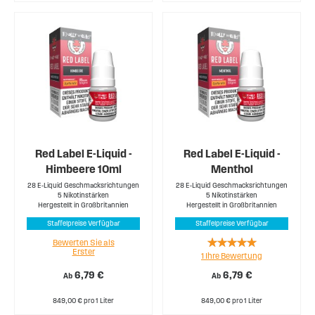
Red Label E-Liquid -
Red Label E-Liquid -
Himbeere 10ml
Menthol
28 E-Liquid Geschmacksrichtungen
28 E-Liquid Geschmacksrichtungen
5 Nikotinstärken
5 Nikotinstärken
Hergestellt in Großbritannien
Hergestellt in Großbritannien
Staffelpreise Verfügbar
Staffelpreise Verfügbar
Rating:
Bewerten Sie als
Erster
1
Ihre Bewertung
100%
6,79 €
6,79 €
Ab
Ab
849,00 € pro 1 Liter
849,00 € pro 1 Liter