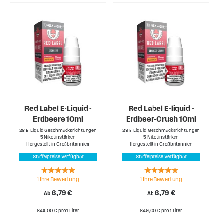
Red Label E-Liquid -
Red Label E-liquid -
Erdbeere 10ml
Erdbeer-Crush 10ml
28 E-Liquid Geschmacksrichtungen
28 E-Liquid Geschmacksrichtungen
5 Nikotinstärken
5 Nikotinstärken
Hergestellt in Großbritannien
Hergestellt in Großbritannien
Staffelpreise Verfügbar
Staffelpreise Verfügbar
Rating:
Rating:
1
Ihre Bewertung
1
Ihre Bewertung
100%
100%
6,79 €
6,79 €
Ab
Ab
849,00 € pro 1 Liter
849,00 € pro 1 Liter