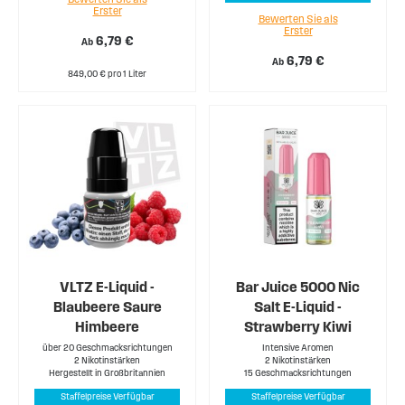
Erster
Bewerten Sie als
Erster
6,79 €
Ab
6,79 €
Ab
849,00 € pro 1 Liter
VLTZ E-Liquid -
Bar Juice 5000 Nic
Blaubeere Saure
Salt E-Liquid -
Himbeere
Strawberry Kiwi
über 20 Geschmacksrichtungen
Intensive Aromen
2 Nikotinstärken
2 Nikotinstärken
Hergestellt in Großbritannien
15 Geschmacksrichtungen
Staffelpreise Verfügbar
Staffelpreise Verfügbar