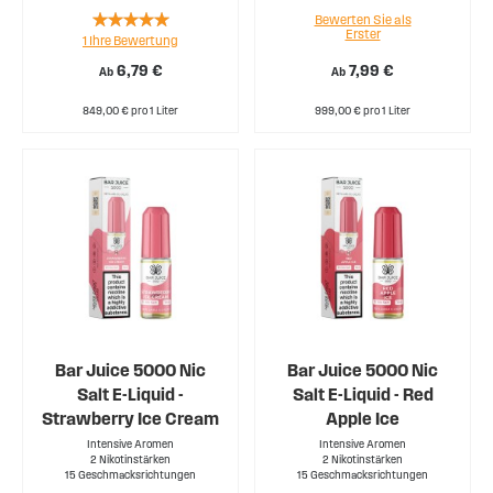
Rating:
Bewerten Sie als
Erster
1
Ihre Bewertung
100%
6,79 €
7,99 €
Ab
Ab
849,00 € pro 1 Liter
999,00 € pro 1 Liter
Bar Juice 5000 Nic
Bar Juice 5000 Nic
Salt E-Liquid -
Salt E-Liquid - Red
Strawberry Ice Cream
Apple Ice
Intensive Aromen
Intensive Aromen
2 Nikotinstärken
2 Nikotinstärken
15 Geschmacksrichtungen
15 Geschmacksrichtungen