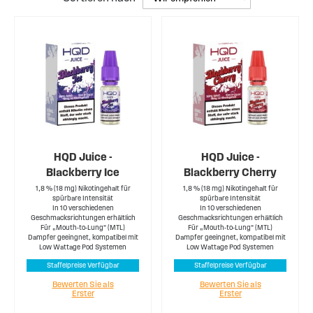
HQD Juice -
HQD Juice -
Blackberry Ice
Blackberry Cherry
1,8 % (18 mg) Nikotingehalt für
1,8 % (18 mg) Nikotingehalt für
spürbare Intensität
spürbare Intensität
In 10 verschiedenen
In 10 verschiedenen
Geschmacksrichtungen erhältlich
Geschmacksrichtungen erhältlich
Für „Mouth-to-Lung“ (MTL)
Für „Mouth-to-Lung“ (MTL)
Dampfer geeingnet, kompatibel mit
Dampfer geeingnet, kompatibel mit
Low Wattage Pod Systemen
Low Wattage Pod Systemen
Staffelpreise Verfügbar
Staffelpreise Verfügbar
Bewerten Sie als
Bewerten Sie als
Erster
Erster