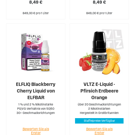
8,49 €
8,49 €
849,00 € pro 1 Liter
849,00 € pro 1 Liter
ELFLIQ Blackberry
VLTZ E-Liquid -
Cherry Liquid von
Pfirsich Erdbeere
ELFBAR
Orange
1 % und 2 % Nikotinstärke
über 20 Geschmacksrichtungen
PG/VG-Verhältnis von 50/50
2 Nikotinstärken
30+ Geschmacksrichtungen
Hergestellt in Großbritannien
Staffelpreise Verfügbar
Bewerten Sie als
Bewerten Sie als
Erster
Erster