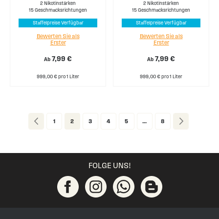
2 Nikotinstärken
2 Nikotinstärken
15 Geschmacksrichtungen
15 Geschmacksrichtungen
Staffelpreise Verfügbar
Staffelpreise Verfügbar
Bewerten Sie als
Bewerten Sie als
Erster
Erster
7,99 €
7,99 €
Ab
Ab
999,00 € pro 1 Liter
999,00 € pro 1 Liter
Page
Page
Zurück
Page
You're currently reading page
Page
Page
Page
Page
Page
Weiter
1
2
3
4
5
...
8
FOLGE UNS!