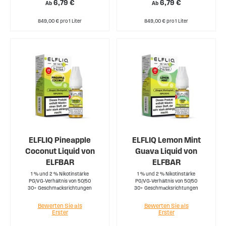
6,79 €
6,79 €
Ab
Ab
849,00 € pro 1 Liter
849,00 € pro 1 Liter
ELFLIQ Pineapple
ELFLIQ Lemon Mint
Coconut Liquid von
Guava Liquid von
ELFBAR
ELFBAR
1 % und 2 % Nikotinstärke
1 % und 2 % Nikotinstärke
PG/VG-Verhältnis von 50/50
PG/VG-Verhältnis von 50/50
30+ Geschmacksrichtungen
30+ Geschmacksrichtungen
Bewerten Sie als
Bewerten Sie als
Erster
Erster