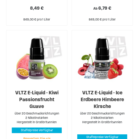
8,49 €
6,79 €
Ab
849,00 € pro 1 Liter
849,00 € pro 1 Liter
VLTZ E-Liquid - Kiwi
VLTZ E-Liquid - Ice
Passionsfrucht
Erdbeere Himbeere
Guave
Kirsche
über 20 Geschmacksrichtungen
über 20 Geschmacksrichtungen
2 Nikotinstärken
2 Nikotinstärken
Hergestellt in Großbritannien
Hergestellt in Großbritannien
Staffelpreise Verfügbar
Staffelpreise Verfügbar
Bewerten Sie als