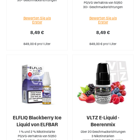
30+ Geschmacksrichtungen
PG/VG-Verhältnis von 50/50
30+ Geschmacksrichtungen
Bewerten Sie als
Bewerten Sie als
Erster
Erster
8,49 €
8,49 €
849,00 € pro 1 Liter
849,00 € pro 1 Liter
ELFLIQ Blackberry Ice
VLTZ E-Liquid -
Liquid von ELFBAR
Beerenmix
1 % und 2 % Nikotinstärke
über 20 Geschmacksrichtungen
PG/VG-Verhältnis von 50/50
3 Nikotinstärken