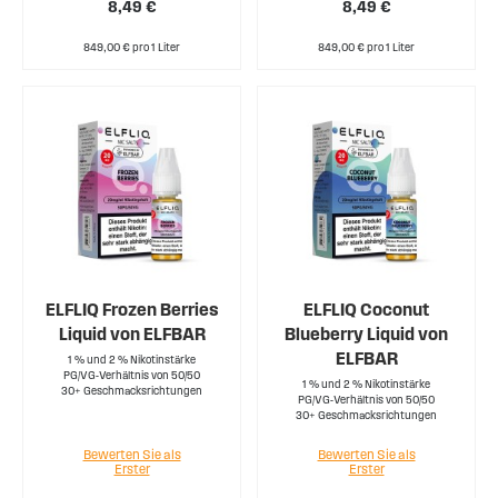
8,49 €
8,49 €
849,00 € pro 1 Liter
849,00 € pro 1 Liter
ELFLIQ Frozen Berries
ELFLIQ Coconut
Liquid von ELFBAR
Blueberry Liquid von
ELFBAR
1 % und 2 % Nikotinstärke
PG/VG-Verhältnis von 50/50
1 % und 2 % Nikotinstärke
30+ Geschmacksrichtungen
PG/VG-Verhältnis von 50/50
30+ Geschmacksrichtungen
Bewerten Sie als
Bewerten Sie als
Erster
Erster