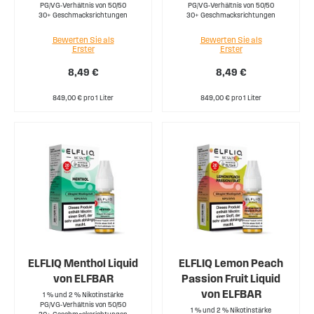
PG/VG-Verhältnis von 50/50
PG/VG-Verhältnis von 50/50
30+ Geschmacksrichtungen
30+ Geschmacksrichtungen
Bewerten Sie als
Bewerten Sie als
Erster
Erster
8,49 €
8,49 €
849,00 € pro 1 Liter
849,00 € pro 1 Liter
ELFLIQ Menthol Liquid
ELFLIQ Lemon Peach
von ELFBAR
Passion Fruit Liquid
von ELFBAR
1 % und 2 % Nikotinstärke
PG/VG-Verhältnis von 50/50
1 % und 2 % Nikotinstärke