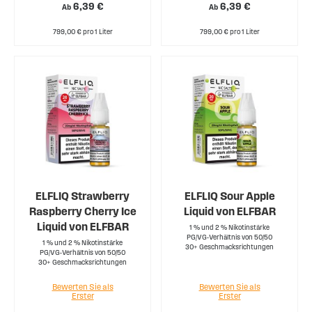
6,39 €
6,39 €
Ab
Ab
799,00 € pro 1 Liter
799,00 € pro 1 Liter
ELFLIQ Strawberry
ELFLIQ Sour Apple
Raspberry Cherry Ice
Liquid von ELFBAR
Liquid von ELFBAR
1 % und 2 % Nikotinstärke
PG/VG-Verhältnis von 50/50
1 % und 2 % Nikotinstärke
30+ Geschmacksrichtungen
PG/VG-Verhältnis von 50/50
30+ Geschmacksrichtungen
Bewerten Sie als
Bewerten Sie als
Erster
Erster