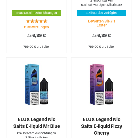
2 Nikotinstärken
aus hochwertigem Nikotinsalz
Neue Geschmacksrichtungen
Staffelpreise Verfügbar
Rating:
Bewerten Sie als
Erster
2
Bewertungen
100%
6,39 €
6,39 €
Ab
Ab
799,00 € pro 1 Liter
799,00 € pro 1 Liter
ELUX Legend Nic
ELUX Legend Nic
Salts E-liquid Mr Blue
Salts E-liquid Fizzy
Cherry
20+ Geschmacksrichtungen
2 Nikotinstärken