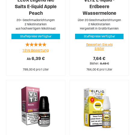
Salts E-liquid Apple
Erdbeere
Peach
Wassermelone
20+ Geschmacksrichtungen
über 20 Geschmacksrichtungen
2 Nikotinstärken
2 Nikotinstärken
aus hochwertigem Nikotinsalz
Hergestellt in Großbritannien
Staffelpreise Verfügbar
Staffelpreise Verfügbar
Rating:
Bewerten Sie als
Erster
1
Ihre Bewertung
100%
6,39 €
7,64 €
Ab
Bisher
8,49 €
799,00 € pro 1 Liter
764,00 € pro 1 Liter