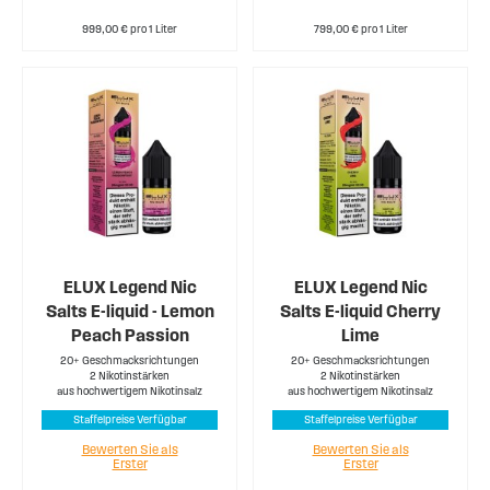
999,00 € pro 1 Liter
799,00 € pro 1 Liter
ELUX Legend Nic
ELUX Legend Nic
Salts E-liquid - Lemon
Salts E-liquid Cherry
Peach Passion
Lime
20+ Geschmacksrichtungen
20+ Geschmacksrichtungen
2 Nikotinstärken
2 Nikotinstärken
aus hochwertigem Nikotinsalz
aus hochwertigem Nikotinsalz
Staffelpreise Verfügbar
Staffelpreise Verfügbar
Bewerten Sie als
Bewerten Sie als
Erster
Erster