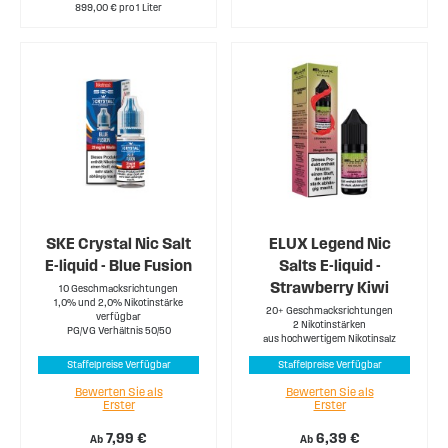
899,00 € pro 1 Liter
SKE Crystal Nic Salt
ELUX Legend Nic
E-liquid - Blue Fusion
Salts E-liquid -
Strawberry Kiwi
10 Geschmacksrichtungen
1,0% und 2,0% Nikotinstärke
20+ Geschmacksrichtungen
verfügbar
2 Nikotinstärken
PG/VG Verhältnis 50/50
aus hochwertigem Nikotinsalz
Staffelpreise Verfügbar
Staffelpreise Verfügbar
Bewerten Sie als
Bewerten Sie als
Erster
Erster
7,99 €
6,39 €
Ab
Ab