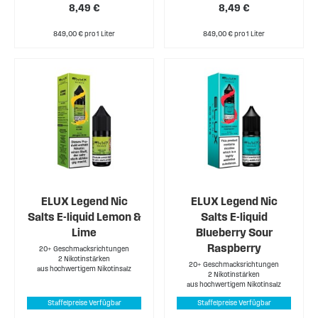
8,49 €
8,49 €
849,00 € pro 1 Liter
849,00 € pro 1 Liter
ELUX Legend Nic
ELUX Legend Nic
Salts E-liquid Lemon &
Salts E-liquid
Lime
Blueberry Sour
Raspberry
20+ Geschmacksrichtungen
2 Nikotinstärken
20+ Geschmacksrichtungen
aus hochwertigem Nikotinsalz
2 Nikotinstärken
aus hochwertigem Nikotinsalz
Staffelpreise Verfügbar
Staffelpreise Verfügbar