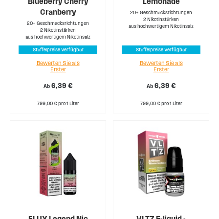
Blueberry Cherry
Lemonade
Cranberry
20+ Geschmacksrichtungen
2 Nikotinstärken
20+ Geschmacksrichtungen
aus hochwertigem Nikotinsalz
2 Nikotinstärken
aus hochwertigem Nikotinsalz
Staffelpreise Verfügbar
Staffelpreise Verfügbar
Bewerten Sie als
Bewerten Sie als
Erster
Erster
6,39 €
6,39 €
Ab
Ab
799,00 € pro 1 Liter
799,00 € pro 1 Liter
ELUX Legend Nic
VLTZ E-liquid -