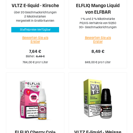
VLTZ E-liquid - Kirsche
ELFLIQ Mango Liquid
von ELFBAR
über 20 Geschmacksrichtungen
2 Nikotinstärken
1 % und 2 % Nikotinstärke
Hergestellt in Großbritannien
PG/VG-Verhältnis von 50/50
30+ Geschmacksrichtungen
Staffelpreise Verfügbar
Bewerten Sie als
Bewerten Sie als
Erster
Erster
7,64 €
8,49 €
Bisher
8,49 €
764,00 € pro 1 Liter
849,00 € pro 1 Liter
ELFLIQ Cherry Cola
VLTZ E-liquid - Weisse