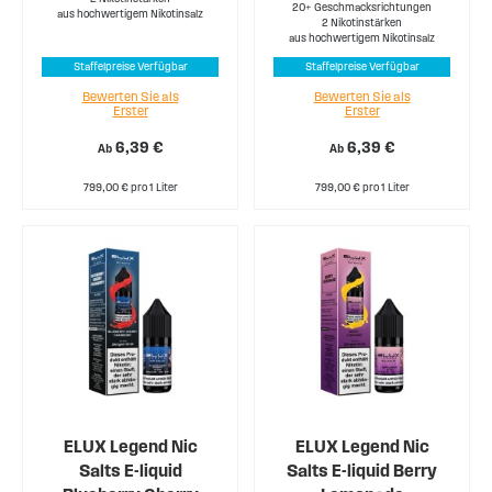
20+ Geschmacksrichtungen
aus hochwertigem Nikotinsalz
2 Nikotinstärken
aus hochwertigem Nikotinsalz
Staffelpreise Verfügbar
Staffelpreise Verfügbar
Bewerten Sie als
Bewerten Sie als
Erster
Erster
6,39 €
6,39 €
Ab
Ab
799,00 € pro 1 Liter
799,00 € pro 1 Liter
ELUX Legend Nic
ELUX Legend Nic
Salts E-liquid
Salts E-liquid Berry