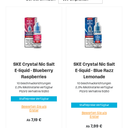
SKE Crystal Nic Salt
SKE Crystal Nic Salt
E-liquid - Blueberry
E-liquid - Blue Razz
Raspberries
Lemonade
10 Geschmacksrichtungen
10 Geschmacksrichtungen
2,0% Nikotinstärke verfügbar
2,0% Nikotinstärke verfügbar
PG/VG Verhältnis 50/50
PG/VG Verhältnis 50/50
Staffelpreise Verfügbar
Staffelpreise Verfügbar
Bewerten Sie als
Erster
Bewerten Sie als
Erster
7,19 €
Ab
7,99 €
Ab