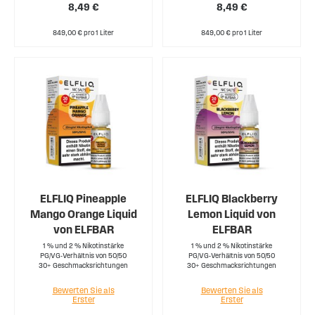
8,49 €
8,49 €
849,00 € pro 1 Liter
849,00 € pro 1 Liter
ELFLIQ Pineapple
ELFLIQ Blackberry
Mango Orange Liquid
Lemon Liquid von
von ELFBAR
ELFBAR
1 % und 2 % Nikotinstärke
1 % und 2 % Nikotinstärke
PG/VG-Verhältnis von 50/50
PG/VG-Verhältnis von 50/50
30+ Geschmacksrichtungen
30+ Geschmacksrichtungen
Bewerten Sie als
Bewerten Sie als
Erster
Erster