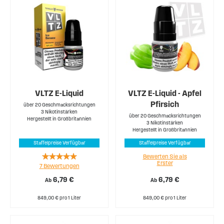
VLTZ E-Liquid
VLTZ E-Liquid - Apfel
Pfirsich
über 20 Geschmacksrichtungen
3 Nikotinstärken
über 20 Geschmacksrichtungen
Hergestellt in Großbritannien
3 Nikotinstärken
Hergestellt in Großbritannien
Staffelpreise Verfügbar
Staffelpreise Verfügbar
Rating:
Bewerten Sie als
Erster
7
Bewertungen
94%
6,79 €
6,79 €
Ab
Ab
849,00 € pro 1 Liter
849,00 € pro 1 Liter