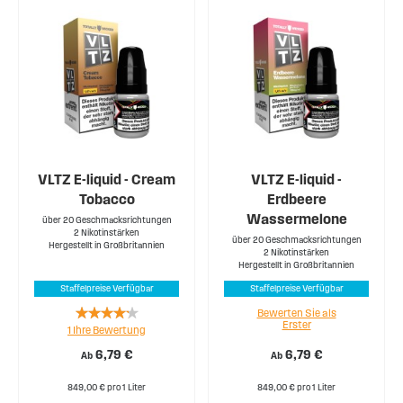
VLTZ E-liquid - Cream
VLTZ E-liquid -
Tobacco
Erdbeere
Wassermelone
über 20 Geschmacksrichtungen
2 Nikotinstärken
über 20 Geschmacksrichtungen
Hergestellt in Großbritannien
2 Nikotinstärken
Hergestellt in Großbritannien
Staffelpreise Verfügbar
Staffelpreise Verfügbar
Rating:
Bewerten Sie als
Erster
1
Ihre Bewertung
80%
6,79 €
6,79 €
Ab
Ab
849,00 € pro 1 Liter
849,00 € pro 1 Liter