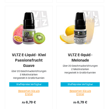
VLTZ E-Liquid - Kiwi
VLTZ E-liquid -
Passionsfrucht
Melonade
Guave
über 20 Geschmacksrichtungen
2 Nikotinstärken
über 20 Geschmacksrichtungen
Hergestellt in Großbritannien
2 Nikotinstärken
Hergestellt in Großbritannien
Staffelpreise Verfügbar
Staffelpreise Verfügbar
Bewerten Sie als
Bewerten Sie als
Erster
Erster
6,79 €
6,79 €
Ab
Ab