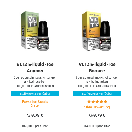
VLTZ E-liquid - Ice
VLTZ E-liquid - Ice
Ananas
Banane
über 20 Geschmacksrichtungen
über 20 Geschmacksrichtungen
2 Nikotinstärken
3 Nikotinstärken
Hergestellt in Großbritannien
Hergestellt in Großbritannien
Staffelpreise Verfügbar
Staffelpreise Verfügbar
Rating:
Bewerten Sie als
Erster
1
Ihre Bewertung
100%
6,79 €
6,79 €
Ab
Ab
849,00 € pro 1 Liter
849,00 € pro 1 Liter