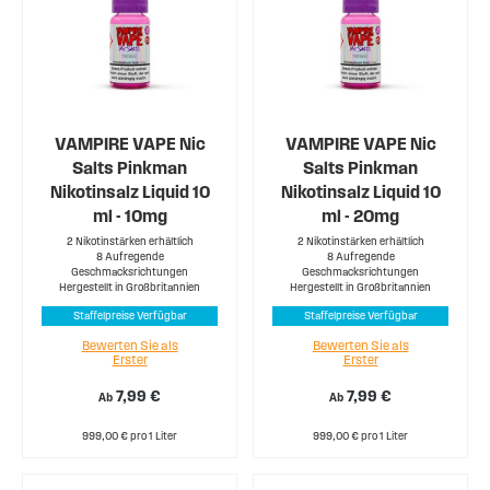
VAMPIRE VAPE Nic
VAMPIRE VAPE Nic
Salts Pinkman
Salts Pinkman
Nikotinsalz Liquid 10
Nikotinsalz Liquid 10
ml - 10mg
ml - 20mg
2 Nikotinstärken erhältlich
2 Nikotinstärken erhältlich
8 Aufregende
8 Aufregende
Geschmacksrichtungen
Geschmacksrichtungen
Hergestellt in Großbritannien
Hergestellt in Großbritannien
Staffelpreise Verfügbar
Staffelpreise Verfügbar
Bewerten Sie als
Bewerten Sie als
Erster
Erster
7,99 €
7,99 €
Ab
Ab
999,00 € pro 1 Liter
999,00 € pro 1 Liter