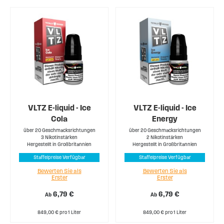
VLTZ E-liquid - Ice
VLTZ E-liquid - Ice
Cola
Energy
über 20 Geschmacksrichtungen
über 20 Geschmacksrichtungen
3 Nikotinstärken
2 Nikotinstärken
Hergestellt in Großbritannien
Hergestellt in Großbritannien
Staffelpreise Verfügbar
Staffelpreise Verfügbar
Bewerten Sie als
Bewerten Sie als
Erster
Erster
6,79 €
6,79 €
Ab
Ab
849,00 € pro 1 Liter
849,00 € pro 1 Liter