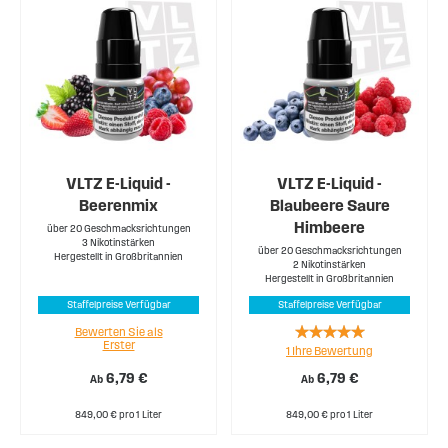
VLTZ E-Liquid -
VLTZ E-Liquid -
Beerenmix
Blaubeere Saure
Himbeere
über 20 Geschmacksrichtungen
3 Nikotinstärken
über 20 Geschmacksrichtungen
Hergestellt in Großbritannien
2 Nikotinstärken
Hergestellt in Großbritannien
Staffelpreise Verfügbar
Staffelpreise Verfügbar
Rating:
Bewerten Sie als
Erster
1
Ihre Bewertung
100%
6,79 €
6,79 €
Ab
Ab
849,00 € pro 1 Liter
849,00 € pro 1 Liter