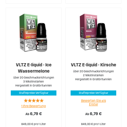
VLTZ E-liquid - Ice
VLTZ E-liquid - Kirsche
Wassermelone
über 20 Geschmacksrichtungen
2 Nikotinstärken
über 20 Geschmacksrichtungen
Hergestellt in Großbritannien
3 Nikotinstärken
Hergestellt in Großbritannien
Staffelpreise Verfügbar
Staffelpreise Verfügbar
Rating:
Bewerten Sie als
Erster
1
Ihre Bewertung
100%
6,79 €
6,79 €
Ab
Ab
849,00 € pro 1 Liter
849,00 € pro 1 Liter