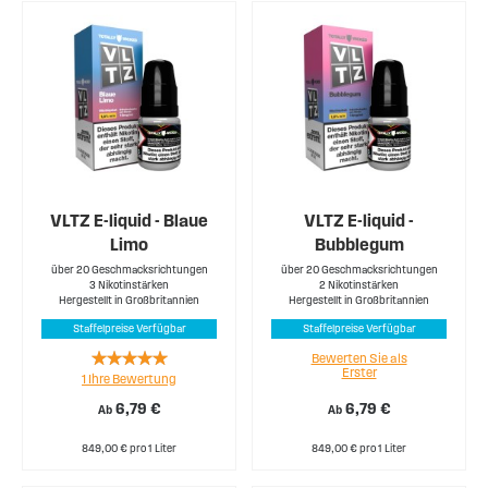
VLTZ E-liquid - Blaue
VLTZ E-liquid -
Limo
Bubblegum
über 20 Geschmacksrichtungen
über 20 Geschmacksrichtungen
3 Nikotinstärken
2 Nikotinstärken
Hergestellt in Großbritannien
Hergestellt in Großbritannien
Staffelpreise Verfügbar
Staffelpreise Verfügbar
Rating:
Bewerten Sie als
Erster
1
Ihre Bewertung
100%
6,79 €
6,79 €
Ab
Ab
849,00 € pro 1 Liter
849,00 € pro 1 Liter