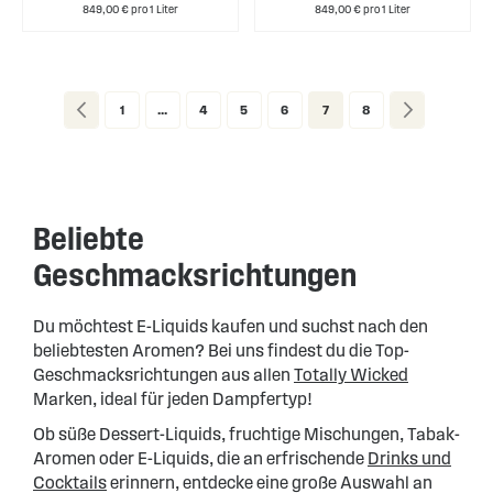
849,00 € pro 1 Liter
849,00 € pro 1 Liter
Page
Page
Zurück
Page
Page
Page
Page
You're currently reading pa
Page
Page
Weiter
1
...
4
5
6
7
8
Beliebte
Geschmacksrichtungen
Du möchtest E-Liquids kaufen und suchst nach den
beliebtesten Aromen? Bei uns findest du die Top-
Geschmacksrichtungen aus allen
Totally Wicked
Marken, ideal für jeden Dampfertyp!
Ob süße Dessert-Liquids, fruchtige Mischungen, Tabak-
Aromen oder E-Liquids, die an erfrischende
Drinks und
Cocktails
erinnern, entdecke eine große Auswahl an