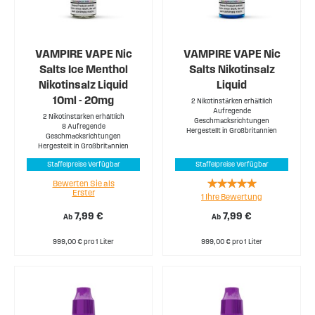
VAMPIRE VAPE Nic
VAMPIRE VAPE Nic
Salts Ice Menthol
Salts Nikotinsalz
Nikotinsalz Liquid
Liquid
10ml - 20mg
2 Nikotinstärken erhältlich
Aufregende
2 Nikotinstärken erhältlich
Geschmacksrichtungen
8 Aufregende
Hergestellt in Großbritannien
Geschmacksrichtungen
Hergestellt in Großbritannien
Staffelpreise Verfügbar
Staffelpreise Verfügbar
Rating:
Bewerten Sie als
Erster
1
Ihre Bewertung
100%
7,99 €
7,99 €
Ab
Ab
999,00 € pro 1 Liter
999,00 € pro 1 Liter