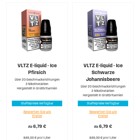
VLTZ E-liquid - Ice
VLTZ E-liquid - Ice
Pfirsich
Schwarze
Johannisbeere
über 20 Geschmacksrichtungen
3 Nikotinstärken
über 20 Geschmacksrichtungen
Hergestellt in Großbritannien
2 Nikotinstärken
Hergestellt in Großbritannien
Staffelpreise Verfügbar
Staffelpreise Verfügbar
Bewerten Sie als
Bewerten Sie als
Erster
Erster
6,79 €
6,79 €
Ab
Ab
849,00 € pro 1 Liter
849,00 € pro 1 Liter