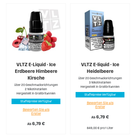
VLTZ E-Liquid - Ice
VLTZ E-liquid - Ice
Erdbeere Himbeere
Heidelbeere
Kirsche
über 20 Geschmacksrichtungen
3 Nikotinstärken
über 20 Geschmacksrichtungen
Hergestellt in Großbritannien
2 Nikotinstärken
Hergestellt in Großbritannien
Staffelpreise Verfügbar
Staffelpreise Verfügbar
Bewerten Sie als
Erster
Bewerten Sie als
Erster
6,79 €
Ab
6,79 €
Ab
849,00 € pro 1 Liter