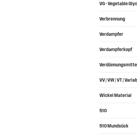
VG - Vegetable Gly
Verbrennung
Verdampfer
Verdampferkopf
Verdünnungsmitte
VV / VW / VT / Vari
Wickel Material
510
510 Mundsück