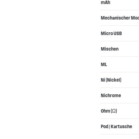
mAh
Mechanischer Mo
Micro USB
Mischen
ML
Ni (Nickel)
Nichrome
Ohm (Ω)
Pod / Kartusche