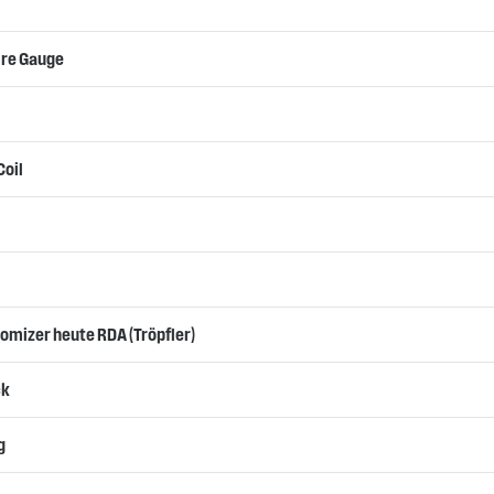
ire Gauge
Coil
tomizer heute RDA (Tröpfler)
ck
g