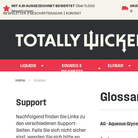
MIT 4.81 AUSGEZEICHNET BEWERTET
Über 11,000
GRA
Bewertungen
€
NEWSLETTER
GESCHÄFTSRADAR
KONTAKT
Skip
to
Content
LIQUIDS
EINWEG E
ELFBAR
ZIGARETTE
Home
Glossar
Glossa
Support
Nachfolgend finden Sie Links zu
den verschiedenen Support-
AG - Aqueous Glyce
Seiten. Falls Sie sich nicht sicher
sind, wenden Sie sich bitte an