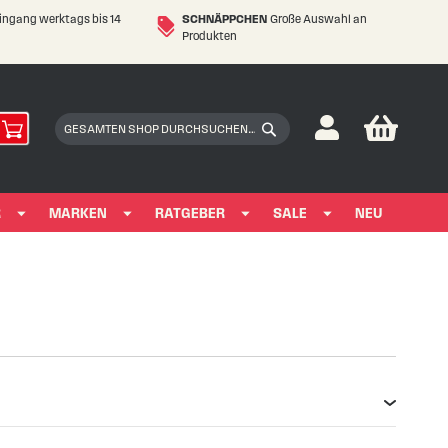
eingang werktags bis 14
SCHNÄPPCHEN
Große Auswahl an
Produkten
My Car
Suchen
Suchen
R
MARKEN
RATGEBER
SALE
NEU