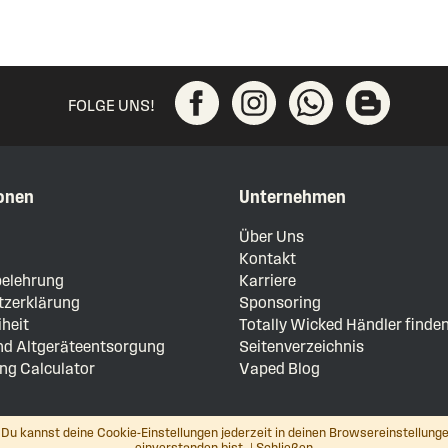
FOLGE UNS!
onen
Unternehmen
m
Über Uns
Kontakt
elehrung
Karriere
zerklärung
Sponsoring
iheit
Totally Wicked Händler finde
und Altgeräteentsorgung
Seitenverzeichnis
ng Calculator
Vaped Blog
Du kannst deine Cookie-Einstellungen jederzeit in deinen Browsereinstellunge