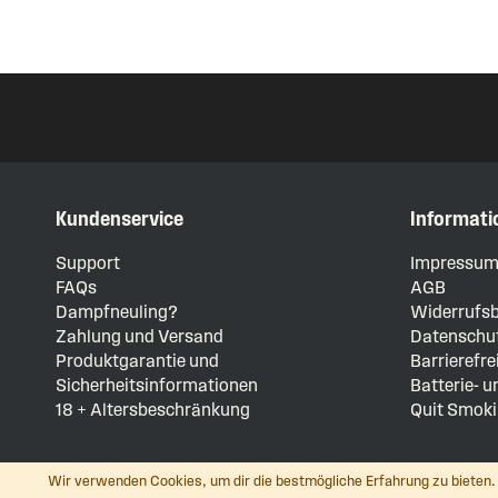
Kundenservice
Informati
Support
Impressu
FAQs
AGB
Dampfneuling?
Widerrufsb
Zahlung und Versand
Datenschut
Produktgarantie und
Barrierefre
Sicherheitsinformationen
Batterie- 
18 + Altersbeschränkung
Quit Smoki
Wir verwenden Cookies, um dir die bestmögliche Erfahrung zu bieten. 