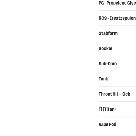
PG - Propylene Glyc
RCS - Ersatzspule
Stabform
Sockel
Sub-Ohm
Tank
Throat Hit – Kick
Ti (Titan)
Vape Pod