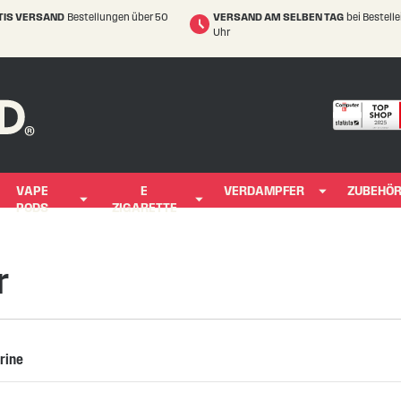
TIS VERSAND
Bestellungen über 50
VERSAND AM SELBEN TAG
bei Bestell
Uhr
VAPE
E
VERDAMPFER
ZUBEHÖ
PODS
ZIGARETTE
r
rine