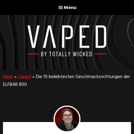
Skip
Skip
Menu
to
to
main
footer
content
Vaped
By
Totally
Heim
»
Vaped
»
Die 10 beliebtesten Geschmacksrichtungen der
Wicked
ELFBAR 800