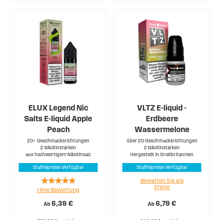
ELUX Legend Nic
VLTZ E-liquid -
Salts E-liquid Apple
Erdbeere
Peach
Wassermelone
20+ Geschmacksrichtungen
über 20 Geschmacksrichtungen
2 Nikotinstärken
2 Nikotinstärken
aus hochwertigem Nikotinsalz
Hergestellt in Großbritannien
Staffelpreise Verfügbar
Staffelpreise Verfügbar
Rating:
Bewerten Sie als
Erster
1
Ihre Bewertung
100%
6,39 €
6,79 €
Ab
Ab