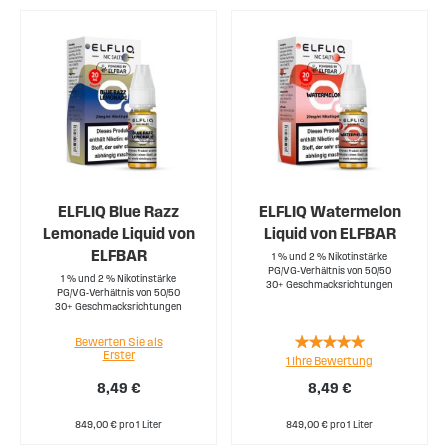
ELFLIQ Blue Razz
ELFLIQ Watermelon
Lemonade Liquid von
Liquid von ELFBAR
ELFBAR
1 % und 2 % Nikotinstärke
PG/VG-Verhältnis von 50/50
1 % und 2 % Nikotinstärke
30+ Geschmacksrichtungen
PG/VG-Verhältnis von 50/50
30+ Geschmacksrichtungen
Rating:
Bewerten Sie als
Erster
1
Ihre Bewertung
100%
8,49 €
8,49 €
849,00 € pro 1 Liter
849,00 € pro 1 Liter