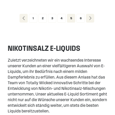
Page
Page
Zurück
Page
Page
Page
Page
You're currently reading page
Page
Page
Weiter
1
2
3
4
5
6
NIKOTINSALZ E-LIQUIDS
Zuletzt verzeichneten wir ein wachsendes Interesse
unserer Kunden an einer vielfältigeren Auswahl von E-
Liquids, um ihr Bedürfnis nach einem milden
Dampferlebnis zu erfüllen. Aus diesem Anlass hat das
Team von Totally Wicked innovative Schritte bei der
Entwicklung von Nikotin- und Nikotinsalz-Mischungen
unternommen. Unser aktuelles E-Liquid Sortiment geht
nicht nur auf die Wünsche unserer Kunden ein, sondern
entwickelt sich ständig weiter, um stets die besten
Liquids bereitzustellen.