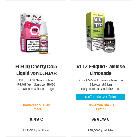
ELFLIQ Cherry Cola
VLTZ E-liquid - Weisse
Liquid von ELFBAR
Limonade
1 % und 2 % Nikotinstärke
über 20 Geschmacksrichtungen
PG/VG-Verhältnis von 50/50
2 Nikotinstärken
30+ Geschmacksrichtungen
Hergestellt in Großbritannien
Staffelpreise Verfügbar
Bewerten Sie als
Bewerten Sie als
Erster
Erster
8,49 €
6,79 €
Ab
849,00 € pro 1 Liter
849,00 € pro 1 Liter