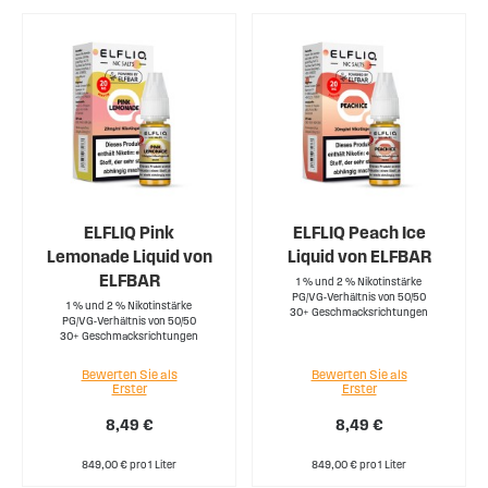
ELFLIQ Pink
ELFLIQ Peach Ice
Lemonade Liquid von
Liquid von ELFBAR
ELFBAR
1 % und 2 % Nikotinstärke
PG/VG-Verhältnis von 50/50
1 % und 2 % Nikotinstärke
30+ Geschmacksrichtungen
PG/VG-Verhältnis von 50/50
30+ Geschmacksrichtungen
Bewerten Sie als
Bewerten Sie als
Erster
Erster
8,49 €
8,49 €
849,00 € pro 1 Liter
849,00 € pro 1 Liter