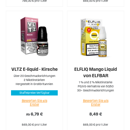
799,00 € pro 1 Liter
849,00 € pro 1 Liter
VLTZ E-liquid - Kirsche
ELFLIQ Mango Liquid
von ELFBAR
über 20 Geschmacksrichtungen
2 Nikotinstärken
1 % und 2 % Nikotinstärke
Hergestellt in Großbritannien
PG/VG-Verhältnis von 50/50
30+ Geschmacksrichtungen
Staffelpreise Verfügbar
Bewerten Sie als
Bewerten Sie als
Erster
Erster
6,79 €
8,49 €
Ab
849,00 € pro 1 Liter
849,00 € pro 1 Liter