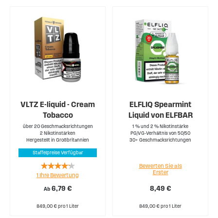
VLTZ E-liquid - Cream
ELFLIQ Spearmint
Tobacco
Liquid von ELFBAR
über 20 Geschmacksrichtungen
1 % und 2 % Nikotinstärke
2 Nikotinstärken
PG/VG-Verhältnis von 50/50
Hergestellt in Großbritannien
30+ Geschmacksrichtungen
Staffelpreise Verfügbar
Rating:
Bewerten Sie als
Erster
1
Ihre Bewertung
80%
6,79 €
8,49 €
Ab
849,00 € pro 1 Liter
849,00 € pro 1 Liter