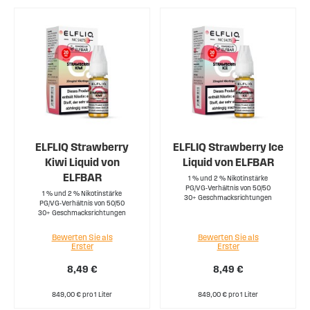
ELFLIQ Strawberry
ELFLIQ Strawberry Ice
Kiwi Liquid von
Liquid von ELFBAR
ELFBAR
1 % und 2 % Nikotinstärke
PG/VG-Verhältnis von 50/50
1 % und 2 % Nikotinstärke
30+ Geschmacksrichtungen
PG/VG-Verhältnis von 50/50
30+ Geschmacksrichtungen
Bewerten Sie als
Bewerten Sie als
Erster
Erster
8,49 €
8,49 €
849,00 € pro 1 Liter
849,00 € pro 1 Liter