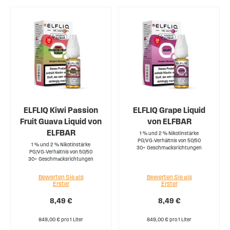
ELFLIQ Kiwi Passion
ELFLIQ Grape Liquid
Fruit Guava Liquid von
von ELFBAR
ELFBAR
1 % und 2 % Nikotinstärke
PG/VG-Verhältnis von 50/50
1 % und 2 % Nikotinstärke
30+ Geschmacksrichtungen
PG/VG-Verhältnis von 50/50
30+ Geschmacksrichtungen
Bewerten Sie als
Bewerten Sie als
Erster
Erster
8,49 €
8,49 €
849,00 € pro 1 Liter
849,00 € pro 1 Liter