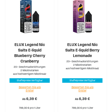
ELUX Legend Nic
ELUX Legend Nic
Salts E-liquid
Salts E-liquid Berry
Blueberry Cherry
Lemonade
Cranberry
20+ Geschmacksrichtungen
2 Nikotinstärken
20+ Geschmacksrichtungen
aus hochwertigem Nikotinsalz
2 Nikotinstärken
aus hochwertigem Nikotinsalz
Staffelpreise Verfügbar
Staffelpreise Verfügbar
Bewerten Sie als
Bewerten Sie als
Erster
Erster
6,39 €
6,39 €
Ab
Ab
799,00 € pro 1 Liter
799,00 € pro 1 Liter