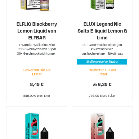
ELFLIQ Blackberry
ELUX Legend Nic
Lemon Liquid von
Salts E-liquid Lemon &
ELFBAR
Lime
1 % und 2 % Nikotinstärke
20+ Geschmacksrichtungen
PG/VG-Verhältnis von 50/50
2 Nikotinstärken
30+ Geschmacksrichtungen
aus hochwertigem Nikotinsalz
Staffelpreise Verfügbar
Bewerten Sie als
Bewerten Sie als
Erster
Erster
8,49 €
6,39 €
Ab
849,00 € pro 1 Liter
799,00 € pro 1 Liter