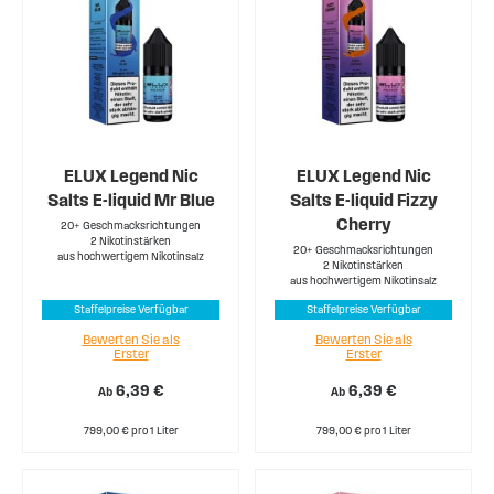
ELUX Legend Nic
ELUX Legend Nic
Salts E-liquid Mr Blue
Salts E-liquid Fizzy
Cherry
20+ Geschmacksrichtungen
2 Nikotinstärken
20+ Geschmacksrichtungen
aus hochwertigem Nikotinsalz
2 Nikotinstärken
aus hochwertigem Nikotinsalz
Staffelpreise Verfügbar
Staffelpreise Verfügbar
Bewerten Sie als
Bewerten Sie als
Erster
Erster
6,39 €
6,39 €
Ab
Ab
799,00 € pro 1 Liter
799,00 € pro 1 Liter