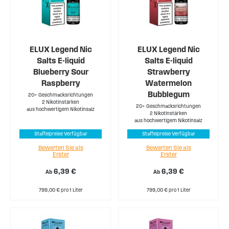
ELUX Legend Nic
ELUX Legend Nic
Salts E-liquid
Salts E-liquid
Blueberry Sour
Strawberry
Raspberry
Watermelon
Bubblegum
20+ Geschmacksrichtungen
2 Nikotinstärken
20+ Geschmacksrichtungen
aus hochwertigem Nikotinsalz
2 Nikotinstärken
aus hochwertigem Nikotinsalz
Staffelpreise Verfügbar
Staffelpreise Verfügbar
Bewerten Sie als
Bewerten Sie als
Erster
Erster
6,39 €
6,39 €
Ab
Ab
799,00 € pro 1 Liter
799,00 € pro 1 Liter