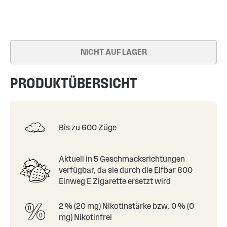
Skip
to
the
NICHT AUF LAGER
beginning
of
the
PRODUKTÜBERSICHT
images
gallery
Bis zu 600 Züge
Aktuell in 5 Geschmacksrichtungen
verfügbar, da sie durch die Elfbar 800
Einweg E Zigarette ersetzt wird
2 % (20 mg) Nikotinstärke bzw. 0 % (0
mg) Nikotinfrei