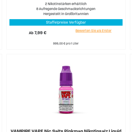
2 Nikotinstärken erhältlich
8 Aufregende Geschmacksrichtungen
Hergestellt in Großbritannien
Staffelpreise Verfügbar
Bewerten Sie als Erster
Ab
7,99 €
999,00 € pro 1 Liter
VAMPIRE VAPE Nic Salts Pinkman Nikotinsalz Liquid