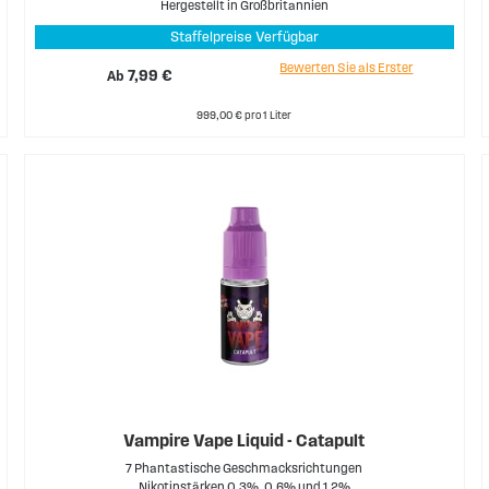
Hergestellt in Großbritannien
Staffelpreise Verfügbar
Bewerten Sie als Erster
Ab
7,99 €
999,00 € pro 1 Liter
Vampire Vape Liquid - Catapult
7 Phantastische Geschmacksrichtungen
Nikotinstärken 0,3%, 0,6% und 1,2%