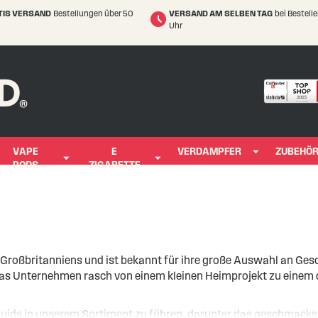
TIS VERSAND
Bestellungen über 50
VERSAND AM SELBEN TAG
bei Bestell
Uhr
VAPE
E
VERDAMPFER
ZUBEHÖ
PODS
ZIGARETTE
roßbritanniens und ist bekannt für ihre große Auswahl an Gesc
 das Unternehmen rasch von einem kleinen Heimprojekt zu einem
Liquids in unserem Sortiment zu führen, darunter das geschmacks