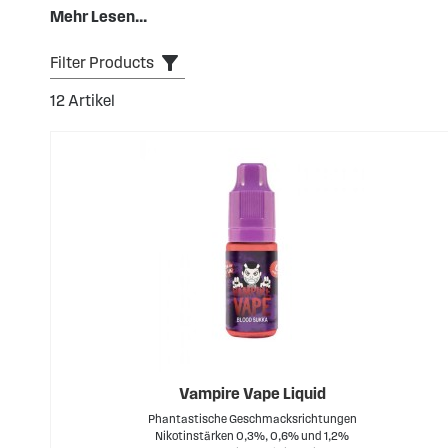
ml). Auch das
Mehr Lesen...
Vampire Vape E-Liquid (10 ml)
ist dank sei
Vampire Vape Nikotinsalzen
.
Filter Products
12
Artikel
Vampire Vape Liquid
Phantastische Geschmacksrichtungen
Nikotinstärken 0,3%, 0,6% und 1,2%