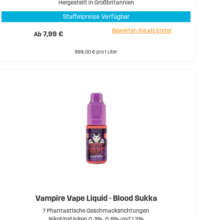
Hergestellt in Großbritannien
Staffelpreise Verfügbar
Bewerten Sie als Erster
Ab
7,99 €
999,00 € pro 1 Liter
Vampire Vape Liquid - Blood Sukka
7 Phantastische Geschmacksrichtungen
Nikotinstärken 0,3%, 0,6% und 1,2%