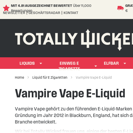
MIT 4.81 AUSGEZEICHNET BEWERTET
Über 11,000
GRA
Bewertungen
€
NEWSLETTER
GESCHÄFTSRADAR
KONTAKT
Skip
to
Content
LIQUIDS
EINWEG E
ELFBAR
ZIGARETTE
Home
Liquid für E Zigaretten
Vampire Vape E-Liquid
Vampire Vape E-Liquid
Vampire Vape gehört zu den führenden E-Liquid-Marken G
Gründung im Jahr 2012 in Blackburn, England, hat sich
Branche entwickelt.
Wir bei Totally Wicked freuen uns, einige der besten E-