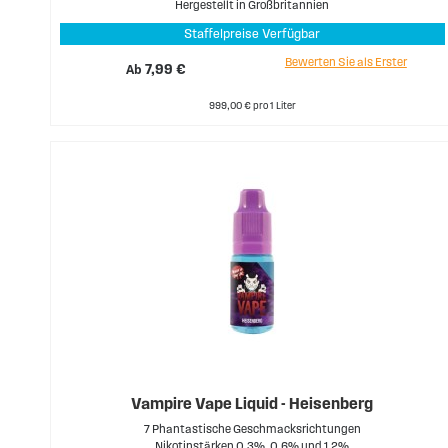
Hergestellt in Großbritannien
Staffelpreise Verfügbar
Bewerten Sie als Erster
Ab
7,99 €
999,00 € pro 1 Liter
Vampire Vape Liquid - Heisenberg
7 Phantastische Geschmacksrichtungen
Nikotinstärken 0,3%, 0,6% und 1,2%