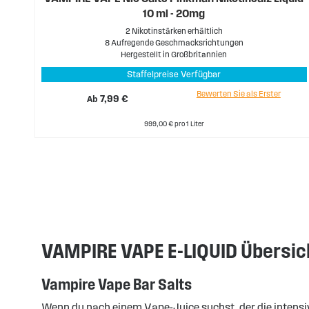
10 ml - 20mg
2 Nikotinstärken erhältlich
8 Aufregende Geschmacksrichtungen
Hergestellt in Großbritannien
Staffelpreise Verfügbar
Bewerten Sie als Erster
Ab
7,99 €
999,00 € pro 1 Liter
VAMPIRE VAPE E-LIQUID Übersi
Vampire Vape Bar Salts
Wenn du nach einem Vape-Juice suchst, der die intensiv