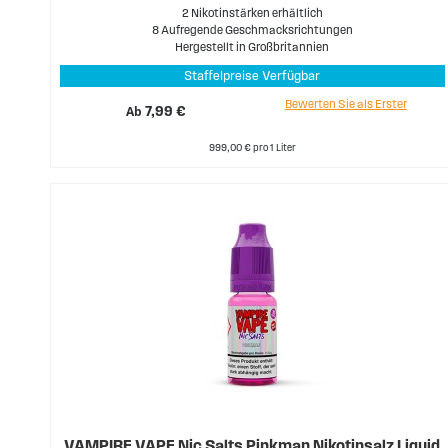
2 Nikotinstärken erhältlich
8 Aufregende Geschmacksrichtungen
Hergestellt in Großbritannien
Staffelpreise Verfügbar
Bewerten Sie als Erster
Ab
7,99 €
999,00 € pro 1 Liter
VAMPIRE VAPE Nic Salts Pinkman Nikotinsalz Liquid