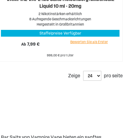
Liquid 10 ml - 20mg
2 Nikotinstärken erhältlich
8 Aufregende Geschmacksrichtungen
Hergestellt in Großbritannien
Staffelpreise Verfügbar
Bewerten Sie als Erster
Ab
7,99 €
999,00 € pro 1 Liter
Zeige
pro seite
e Bar Salts von Vampire Vape bieten ein sanftes