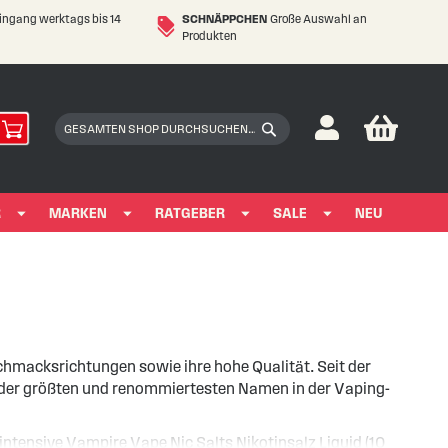
eingang werktags bis 14
SCHNÄPPCHEN
Große Auswahl an
Produkten
My Car
Suchen
Suchen
R
MARKEN
RATGEBER
SALE
NEU
hmacksrichtungen sowie ihre hohe Qualität. Seit der
 der größten und renommiertesten Namen in der Vaping-
intensive Vampire Vape Nic Salts Nikotinsalz Liquid (10