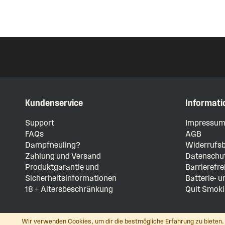
Kundenservice
Informati
Support
Impressu
FAQs
AGB
Dampfneuling?
Widerrufsb
Zahlung und Versand
Datenschut
Produktgarantie und
Barrierefre
Sicherheitsinformationen
Batterie- 
18 + Altersbeschränkung
Quit Smoki
Wir verwenden Cookies, um dir die bestmögliche Erfahrung zu bieten. 