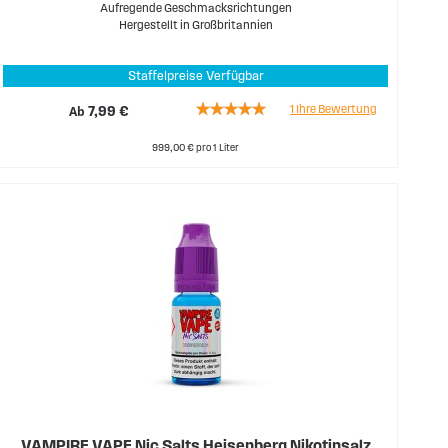
Aufregende Geschmacksrichtungen
Hergestellt in Großbritannien
Staffelpreise Verfügbar
Rating:
1
Ihre Bewertung
Ab
7,99 €
100%
999,00 € pro 1 Liter
VAMPIRE VAPE Nic Salts Heisenberg Nikotinsalz