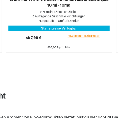
10 ml - 10mg
2 Nikotinstärken erhältlich
8 Aufregende Geschmacksrichtungen
Hergestellt in Großbritannien
Staffelpreise Verfügbar
Bewerten Sie als Erster
Ab
7,99 €
999,00 € pro 1 Liter
cht
en Aromen von Einwegprodukten bietet, bist du hier richtig! Di