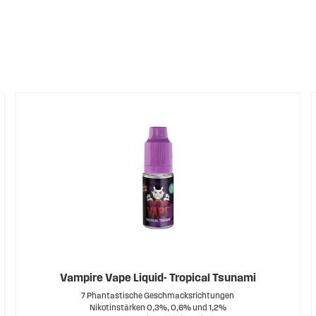
ner aufregenden Aromen sehr beliebt. Eine weitere Kollektion f
Vampire Vape Liquid- Tropical Tsunami
7 Phantastische Geschmacksrichtungen
Nikotinstärken 0,3%, 0,6% und 1,2%