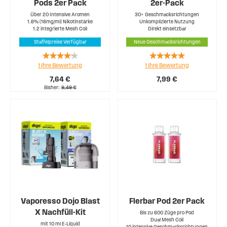
Pods 2er Pack
2er-Pack
Über 20 Intensive Aromen
30+ Geschmacksrichtungen
1.6% (16mg/ml) Nikotinstärke
Unkomplizierte Nutzung
1.2 integrierte Mesh Coil
Direkt einsetzbar
Staffelpreise Verfügbar
Neue Geschmacksrichtungen
Rating:
Rating:
1
Ihre Bewertung
1
Ihre Bewertung
80%
100%
7,64 €
7,99 €
Bisher
8,49 €
Vaporesso Dojo Blast
Flerbar Pod 2er Pack
X Nachfüll-Kit
Bis zu 600 Züge pro Pod
Dual Mesh Coil
mit 10 ml E-Liquid
10 intensive Geschmacksrichtungen