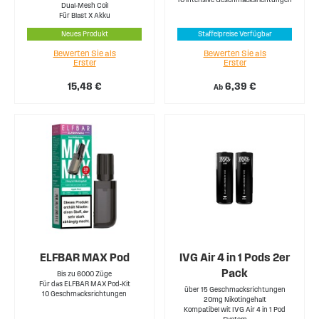
Dual-Mesh Coil
Für Blast X Akku
Neues Produkt
Staffelpreise Verfügbar
Bewerten Sie als
Bewerten Sie als
Erster
Erster
15,48 €
6,39 €
Ab
ELFBAR MAX Pod
IVG Air 4 in 1 Pods 2er
Pack
Bis zu 6000 Züge
Für das ELFBAR MAX Pod-Kit
über 15 Geschmacksrichtungen
10 Geschmacksrichtungen
20mg Nikotingehalt
Kompatibel wit IVG Air 4 in 1 Pod