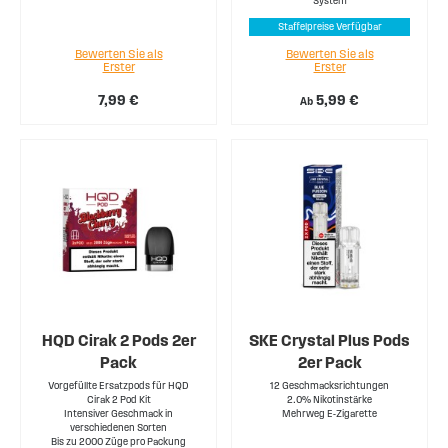
System
Staffelpreise Verfügbar
Bewerten Sie als
Bewerten Sie als
Erster
Erster
7,99 €
5,99 €
Ab
HQD Cirak 2 Pods 2er
SKE Crystal Plus Pods
Pack
2er Pack
Vorgefüllte Ersatzpods für HQD
12 Geschmacksrichtungen
Cirak 2 Pod Kit
2.0% Nikotinstärke
Intensiver Geschmack in
Mehrweg E-Zigarette
verschiedenen Sorten
Bis zu 2000 Züge pro Packung