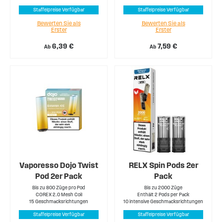
Staffelpreise Verfügbar
Staffelpreise Verfügbar
Bewerten Sie als
Bewerten Sie als
Erster
Erster
6,39 €
7,59 €
Ab
Ab
Vaporesso Dojo Twist
RELX Spin Pods 2er
Pod 2er Pack
Pack
Bis zu 800 Züge pro Pod
Bis zu 2000 Züge
COREX 2.0 Mesh Coil
Enthält 2 Pods per Pack
15 Geschmacksrichtungen
10 intensive Geschmacksrichtungen
Staffelpreise Verfügbar
Staffelpreise Verfügbar